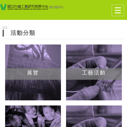
跳到主要內容
網站導覽
Togg
navig
網
:::
站
活動分類
主
題
展覽
工藝活動