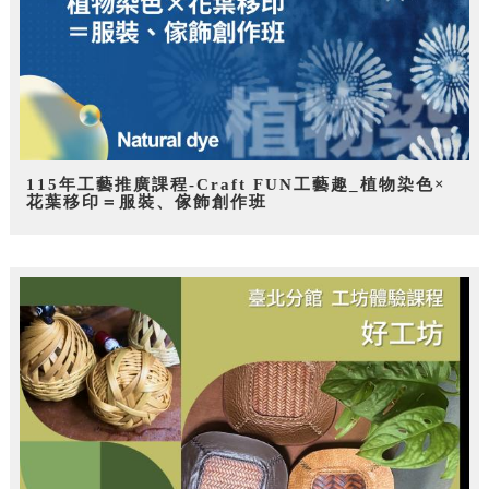
115年工藝推廣課程-Craft FUN工藝趣_植物染色×
花葉移印＝服裝、傢飾創作班