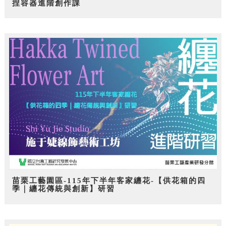
捏容器進階創作課
苗栗工藝園區-115年下半年客家纏花-【供花箱的四
季｜纏花傳統與創新】研習