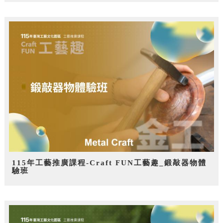
115年工藝推廣課程-Craft FUN工藝趣_鍛敲器物體
驗班