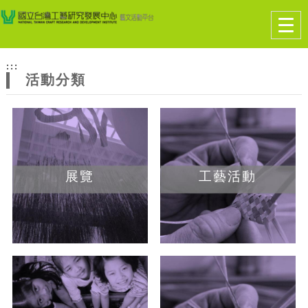
跳到主要內容
網站導覽
Togg
navig
網
:::
站
活動分類
主
題
展覽
工藝活動