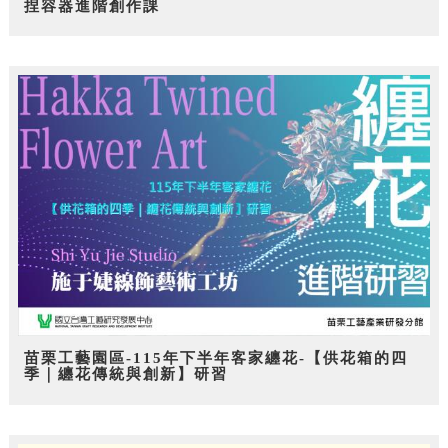
捏容器進階創作課
苗栗工藝園區-115年下半年客家纏花-【供花箱的四
季｜纏花傳統與創新】研習