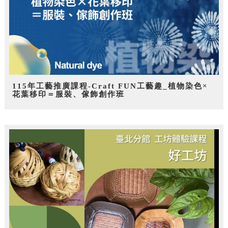
115年工藝推廣課程-Craft FUN工藝趣_植物染色×
花葉移印＝服裝、傢飾創作班