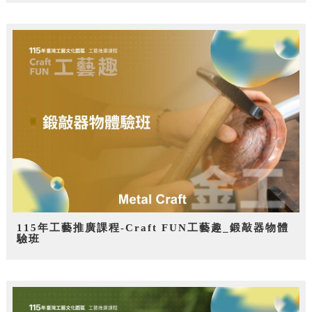
115年工藝推廣課程-Craft FUN工藝趣_鍛敲器物體
驗班