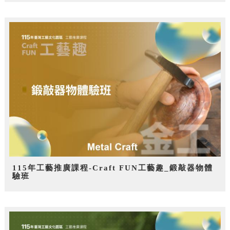
115年工藝推廣課程-Craft FUN工藝趣_鍛敲器物體
驗班