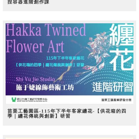
捏容器進階創作課
苗栗工藝園區-115年下半年客家纏花-【供花箱的四
季｜纏花傳統與創新】研習