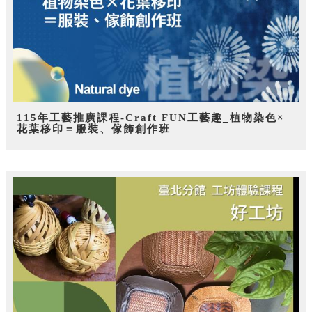
115年工藝推廣課程-Craft FUN工藝趣_植物染色×
花葉移印＝服裝、傢飾創作班