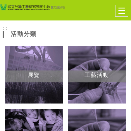
跳到主要內容
網站導覽
Togg
navig
網
:::
站
活動分類
主
題
展覽
工藝活動