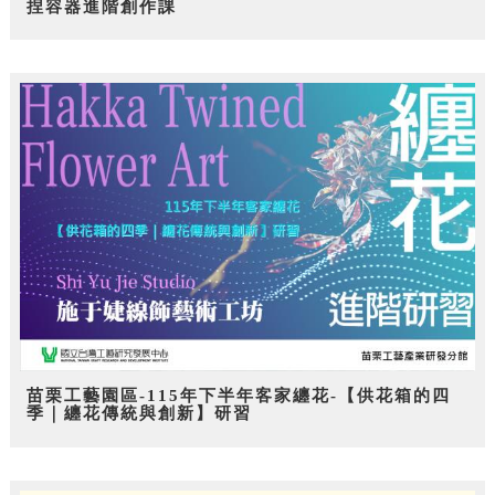
捏容器進階創作課
苗栗工藝園區-115年下半年客家纏花-【供花箱的四
季｜纏花傳統與創新】研習