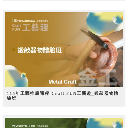
115年工藝推廣課程-Craft FUN工藝趣_鍛敲器物體
驗班