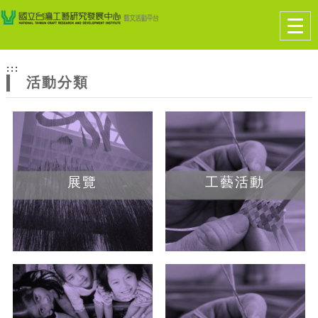
跳到主要內容
網站導覽
Togg
navig
網
:::
站
活動分類
主
題
展覽
工藝活動