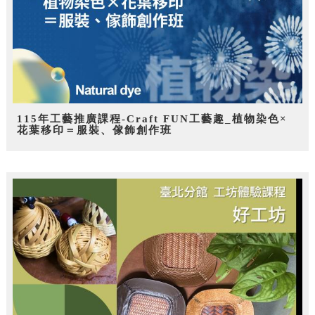
115年工藝推廣課程-Craft FUN工藝趣_植物染色×
花葉移印＝服裝、傢飾創作班