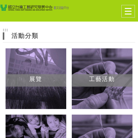
跳到主要內容
網站導覽
Togg
navig
網
:::
站
活動分類
主
題
展覽
工藝活動