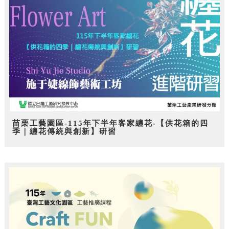
苗栗工藝園區-115年下半年客家纏花-【供花箱的四
季｜纏花傳統與創新】研習