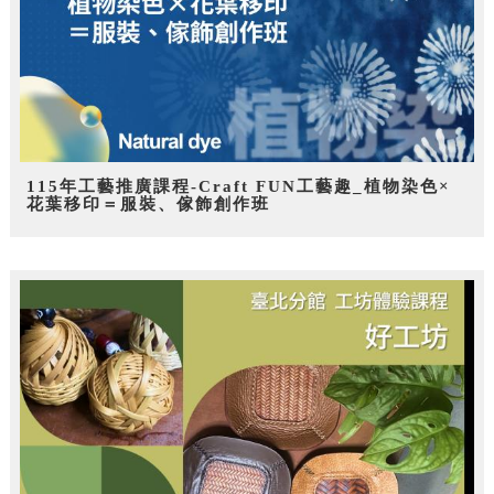
115年工藝推廣課程-Craft FUN工藝趣_植物染色×
花葉移印＝服裝、傢飾創作班