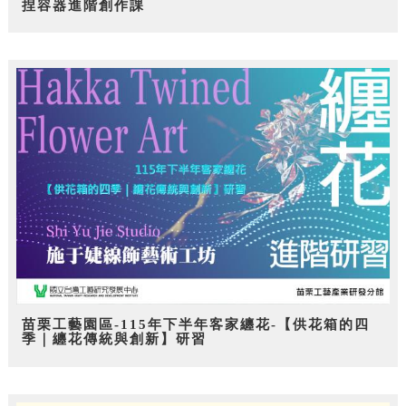
捏容器進階創作課
苗栗工藝園區-115年下半年客家纏花-【供花箱的四
季｜纏花傳統與創新】研習