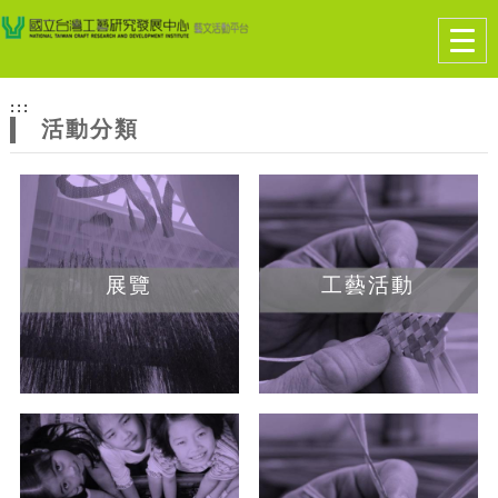
跳到主要內容
網站導覽
Togg
navig
網
:::
站
活動分類
主
題
展覽
工藝活動