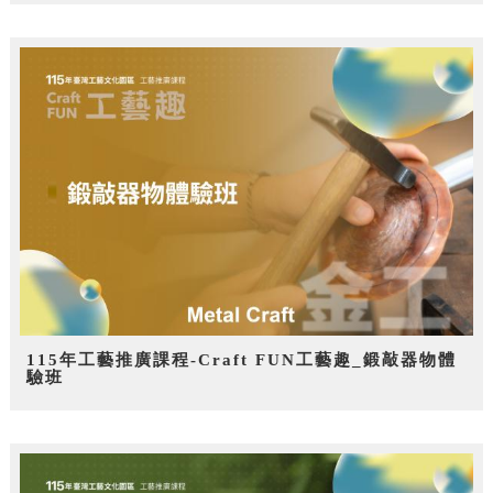
115年工藝推廣課程-Craft FUN工藝趣_鍛敲器物體
驗班