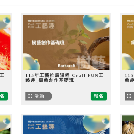
N工
115年工藝推廣課程-Craft FUN工
11
藝趣_樹藝創作基礎班
藝
名
活動
報名