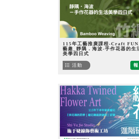
115年工藝推廣課程-Craft FU
藝趣_靜隅．海波-手作花器的生
美學四日式
活動
報