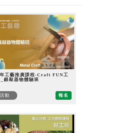
5年工藝推廣課程-Craft FUN工
趣_鍛敲器物體驗班
活動
報名