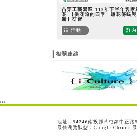
苗栗工藝園區-115年下半年客家
花-【供花箱的四季｜纏花傳統與
新】研習
活動
詳內
相關連結
:::
地址：54246南投縣草屯鎮中正路573號
最佳瀏覽狀態：Google Chrom