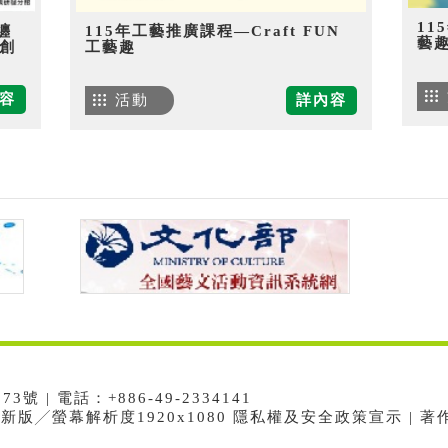
11
纏
115年工藝推廣課程—Craft FUN
藝
創
工藝趣
容
活動
詳內容
 | 電話：+886-49-2334141
e最新版╱螢幕解析度1920x1080 隱私權及安全政策宣示 | 