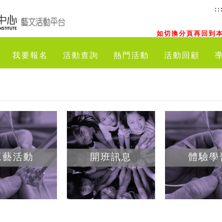
::
如切換分頁再回到本
我要報名
活動查詢
熱門活動
活動回顧
工藝活動
開班訊息
體驗學