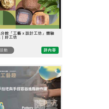
北分館「工藝ｘ設計工坊」體驗
程｜好工坊
活動
詳內容