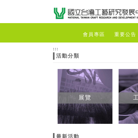
跳到主要內容
網站導覽
網
會員專區
重要公告
站
:::
活動分類
主
題
展覽
最新活動