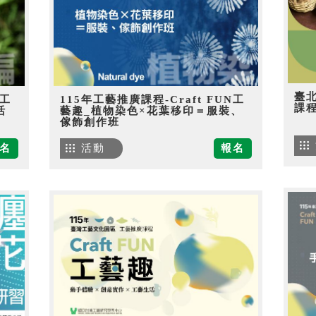
臺
N工
115年工藝推廣課程-Craft FUN工
課
活
藝趣_植物染色×花葉移印＝服裝、
傢飾創作班
名
活動
報名