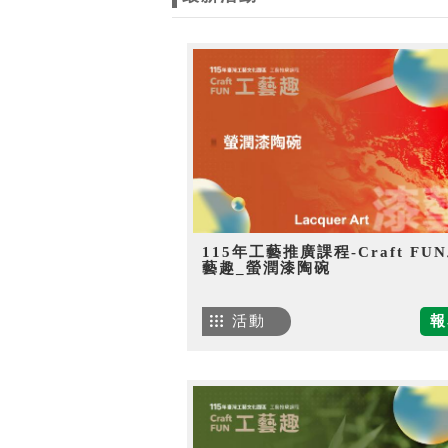
115年工藝推廣課程-Craft FU
藝趣_螢潤漆陶碗
活動
報