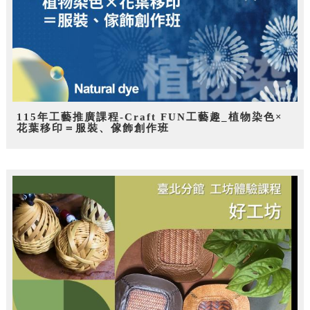
115年工藝推廣課程-Craft FUN工藝趣_植物染色×
花葉移印＝服裝、傢飾創作班