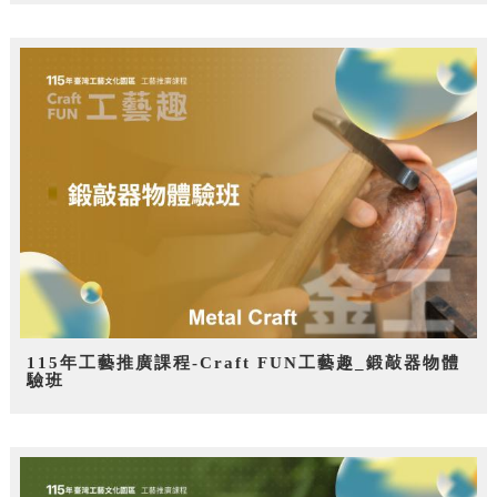
115年工藝推廣課程-Craft FUN工藝趣_鍛敲器物體
驗班