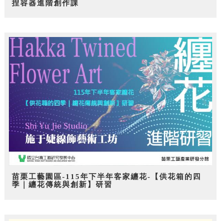
捏容器進階創作課
苗栗工藝園區-115年下半年客家纏花-【供花箱的四
季｜纏花傳統與創新】研習