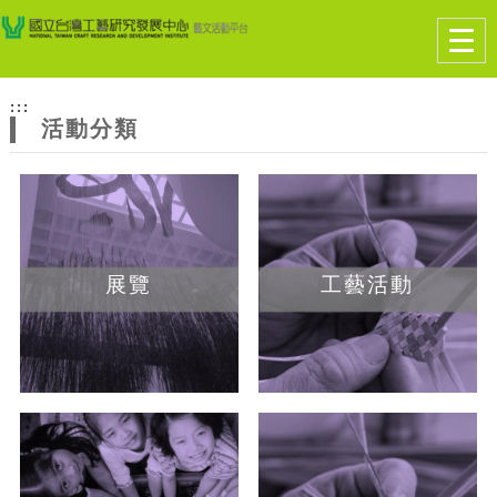
跳到主要內容
網站導覽
Togg
navig
網
:::
站
活動分類
主
題
展覽
工藝活動