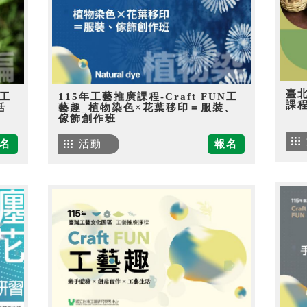
臺
N工
115年工藝推廣課程-Craft FUN工
課
活
藝趣_植物染色×花葉移印＝服裝、
傢飾創作班
名
活動
報名