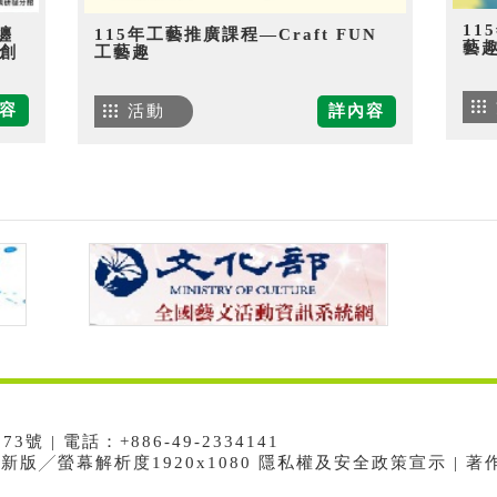
11
纏
115年工藝推廣課程—Craft FUN
藝
創
工藝趣
容
活動
詳內容
 | 電話：+886-49-2334141
e最新版╱螢幕解析度1920x1080 隱私權及安全政策宣示 | 