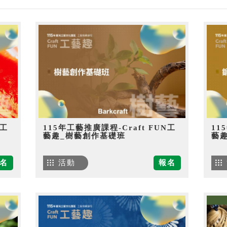
N工
115年工藝推廣課程-Craft FUN工
11
藝趣_樹藝創作基礎班
藝
名
活動
報名