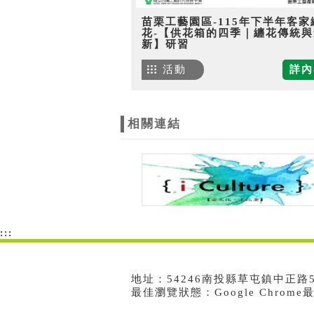
苗栗工藝園區-115年下半年客家
花-【供花箱的四季｜纏花傳統與
新】研習
活動
詳內
相關連結
:::
地址：54246南投縣草屯鎮中正路573號
最佳瀏覽狀態：Google Chrom