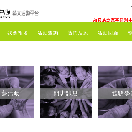
::
如切換分頁再回到本
我要報名
活動查詢
熱門活動
活動回顧
工藝活動
開班訊息
體驗學