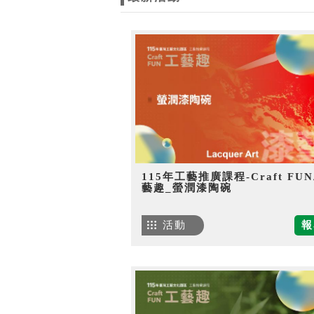
115年工藝推廣課程-Craft FU
藝趣_螢潤漆陶碗
活動
報