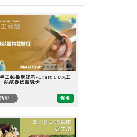
5年工藝推廣課程-Craft FUN工
趣_鍛敲器物體驗班
活動
報名