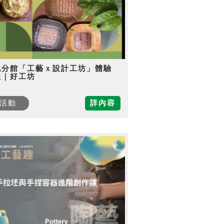
北分館「工藝ｘ設計工坊」體驗
程｜好工坊
活動
詳內容