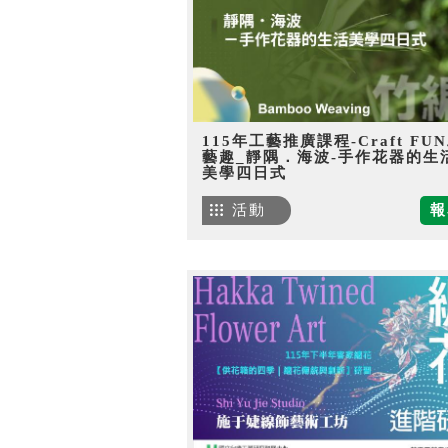
115年工藝推廣課程-Craft FU
藝趣_靜隅．海波-手作花器的生
美學四日式
活動
報