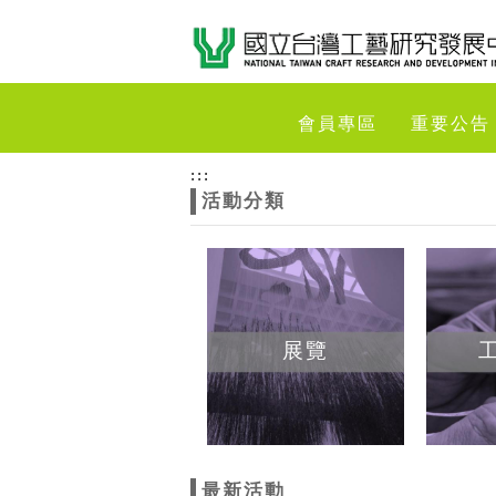
跳到主要內容
網站導覽
網
會員專區
重要公告
站
:::
活動分類
主
題
展覽
最新活動