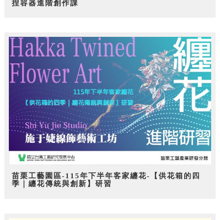
捏容器進階創作課
苗栗工藝園區-115年下半年客家纏花-【供花箱的四
季｜纏花傳統與創新】研習