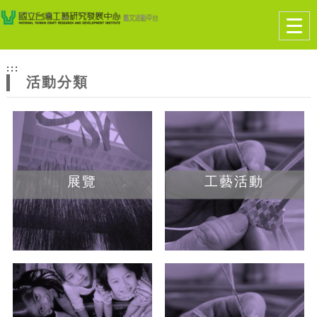
跳到主要內容
網站導覽
Togg
navig
網
:::
站
活動分類
主
題
展覽
工藝活動