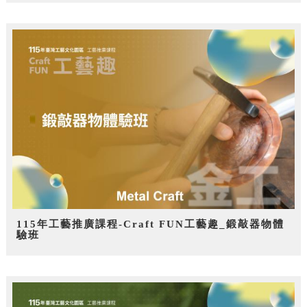
115年工藝推廣課程-Craft FUN工藝趣_鍛敲器物體
驗班