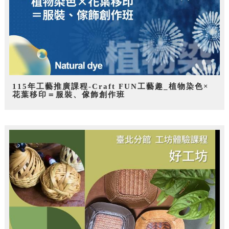
115年工藝推廣課程-Craft FUN工藝趣_植物染色×
花葉移印＝服裝、傢飾創作班