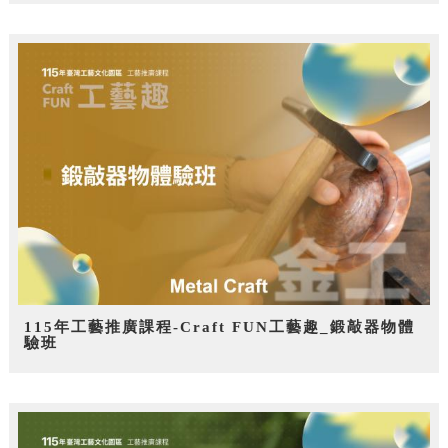
115年工藝推廣課程-Craft FUN工藝趣_鍛敲器物體
驗班