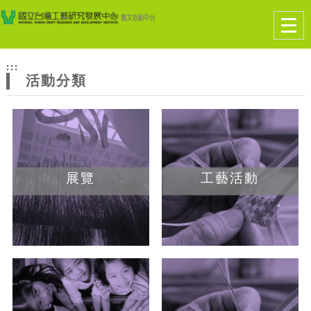
跳到主要內容
網站導覽
Togg
navig
網
:::
站
活動分類
主
題
展覽
工藝活動