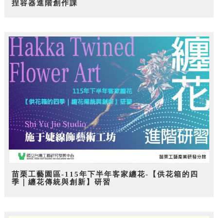
捏容器進階創作課
苗栗工藝園區-115年下半年客家纏花-【供花箱的四
季｜纏花傳統與創新】研習