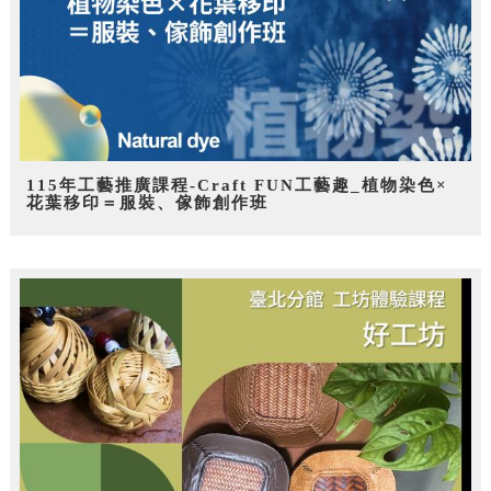
115年工藝推廣課程-Craft FUN工藝趣_植物染色×
花葉移印＝服裝、傢飾創作班