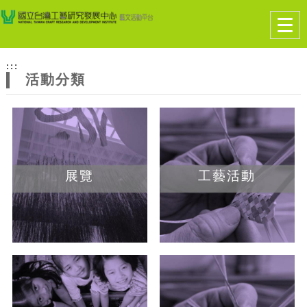
跳到主要內容
網站導覽
Togg
navig
網
:::
站
活動分類
主
題
展覽
工藝活動