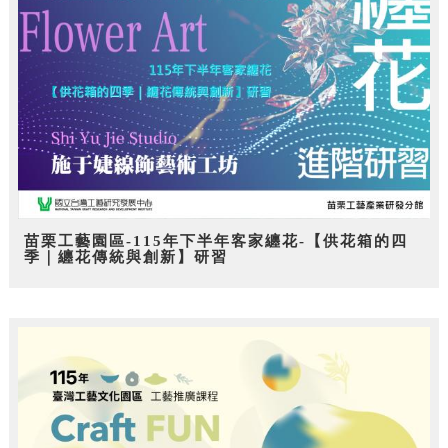
苗栗工藝園區-115年下半年客家纏花-【供花箱的四
季｜纏花傳統與創新】研習