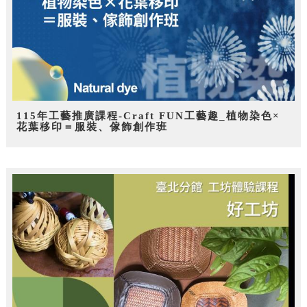
115年工藝推廣課程-Craft FUN工藝趣_植物染色×
花葉移印＝服裝、傢飾創作班