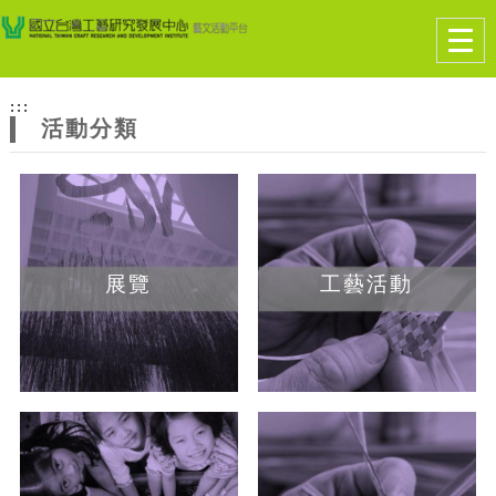
跳到主要內容
網站導覽
Togg
navig
網
:::
站
活動分類
主
題
展覽
工藝活動