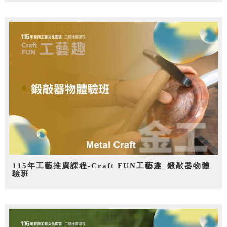
115年工藝推廣課程-Craft FUN工藝趣_鍛敲器物體
驗班