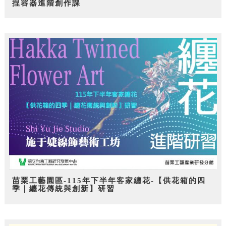
捏容器進階創作課
苗栗工藝園區-115年下半年客家纏花-【供花箱的四
季｜纏花傳統與創新】研習