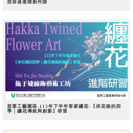
捏容器進階創作課
苗栗工藝園區-115年下半年客家纏花-【供花箱的四
季｜纏花傳統與創新】研習