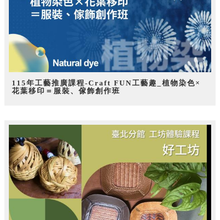
115年工藝推廣課程-Craft FUN工藝趣_植物染色×
花葉移印＝服裝、傢飾創作班