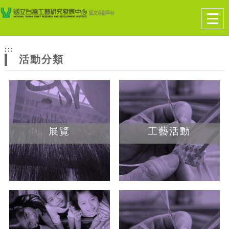
跳到主要內容
網站導覽
Togg
navig
網
:::
站
活動分類
主
題
展覽
工藝活動