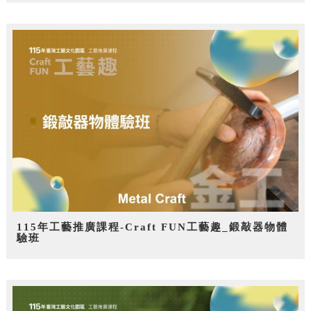
115年工藝推廣課程-Craft FUN工藝趣_鍛敲器物體
驗班