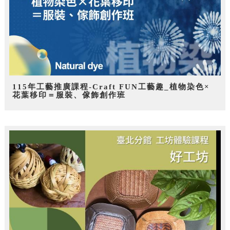
115年工藝推廣課程-Craft FUN工藝趣_植物染色×
花葉移印＝服裝、傢飾創作班