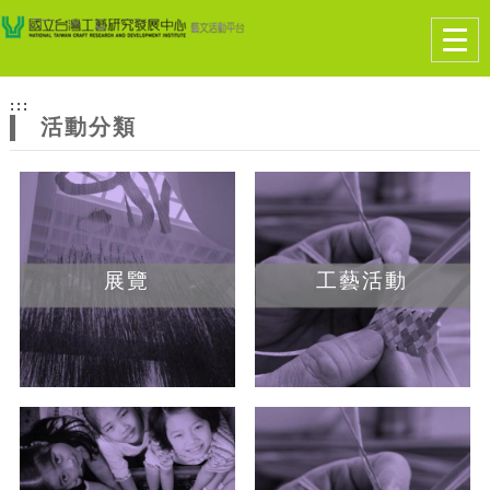
跳到主要內容
網站導覽
Togg
navig
網
:::
站
活動分類
主
題
展覽
工藝活動