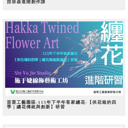
捏容器進階創作課
苗栗工藝園區-115年下半年客家纏花-【供花箱的四
季｜纏花傳統與創新】研習