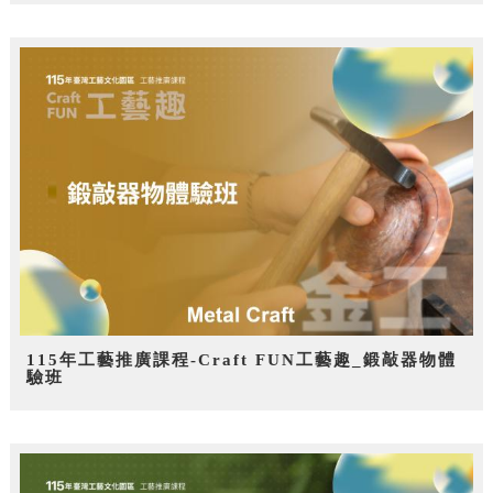
115年工藝推廣課程-Craft FUN工藝趣_鍛敲器物體
驗班