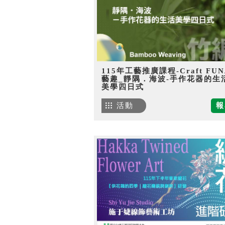
115年工藝推廣課程-Craft FU
藝趣_靜隅．海波-手作花器的生
美學四日式
活動
報