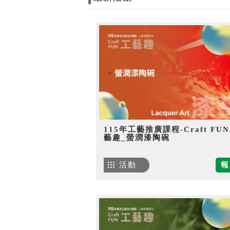
115年工藝推廣課程-Craft FU
藝趣_螢潤漆陶碗
活動
報