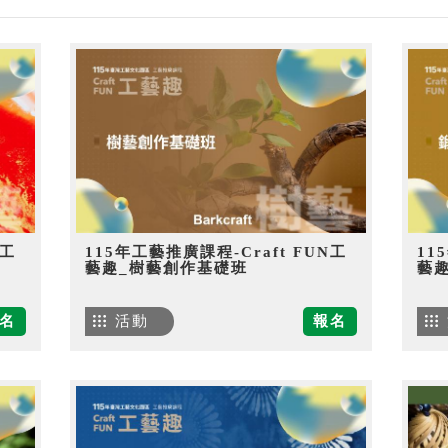
N工
115年工藝推廣課程-Craft FUN工
11
藝趣_樹藝創作基礎班
藝
名
活動
報名