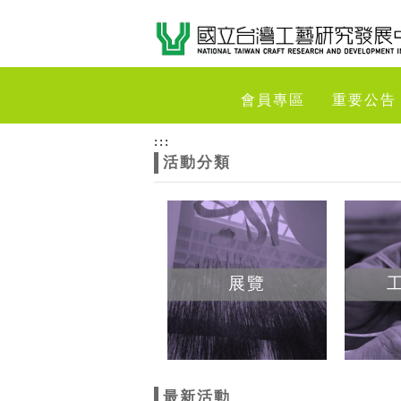
跳到主要內容
網站導覽
網
會員專區
重要公告
站
:::
活動分類
主
題
展覽
最新活動