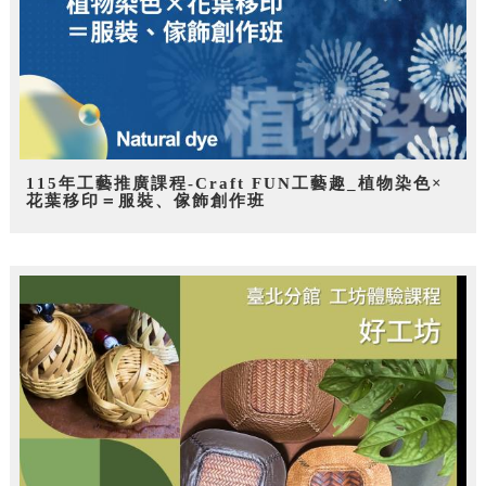
115年工藝推廣課程-Craft FUN工藝趣_植物染色×
花葉移印＝服裝、傢飾創作班