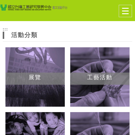
跳到主要內容
網站導覽
Togg
navig
網
:::
站
活動分類
主
題
展覽
工藝活動