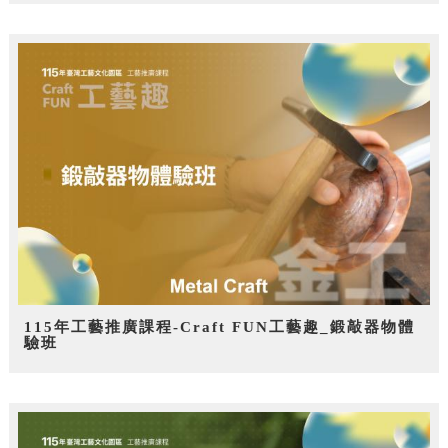
115年工藝推廣課程-Craft FUN工藝趣_鍛敲器物體
驗班