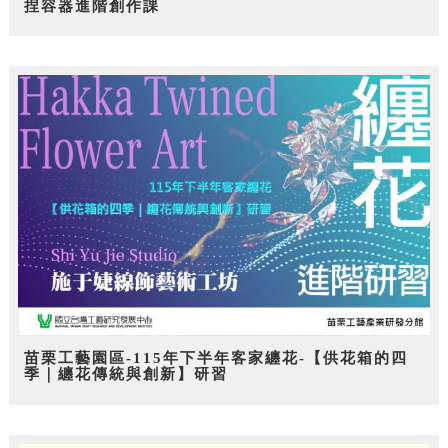
捏容器進階創作課
苗栗工藝園區-115年下半年客家纏花-【供花箱的四
季｜纏花傳統與創新】研習