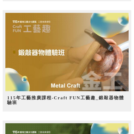
115年工藝推廣課程-Craft FUN工藝趣_鍛敲器物體
驗班