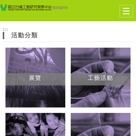
跳到主要內容
網站導覽
Togg
navig
網
:::
站
活動分類
主
題
展覽
工藝活動