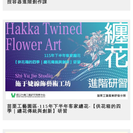
捏容器進階創作課
苗栗工藝園區-115年下半年客家纏花-【供花箱的四
季｜纏花傳統與創新】研習