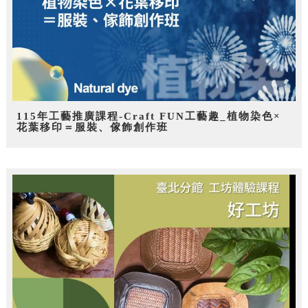
115年工藝推廣課程-Craft FUN工藝趣_植物染色×
花葉移印＝服裝、傢飾創作班