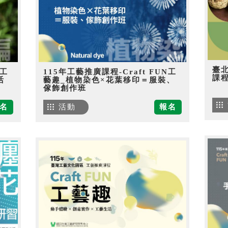
臺
N工
115年工藝推廣課程-Craft FUN工
課
活
藝趣_植物染色×花葉移印＝服裝、
傢飾創作班
名
活動
報名