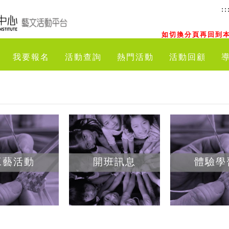
::
如切換分頁再回到本
我要報名
活動查詢
熱門活動
活動回顧
工藝活動
開班訊息
體驗學