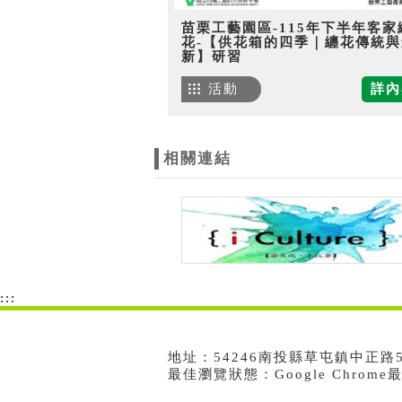
苗栗工藝園區-115年下半年客家
花-【供花箱的四季｜纏花傳統與
新】研習
活動
詳內
相關連結
:::
地址：54246南投縣草屯鎮中正路573號
最佳瀏覽狀態：Google Chrom