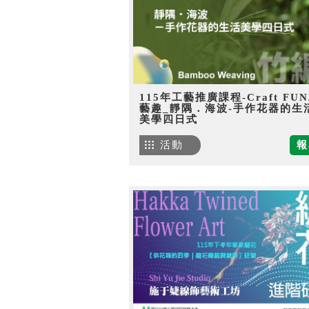
115年工藝推廣課程-Craft FU
藝趣_靜隅．海波-手作花器的生
美學四日式
活動
報