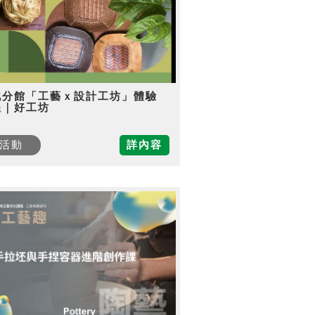
北分館「工藝ｘ設計工坊」體驗
程｜好工坊
活動
詳內容