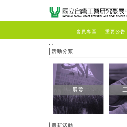
跳到主要內容
網站導覽
網
會員專區
重要公告
站
:::
活動分類
主
題
展覽
最新活動