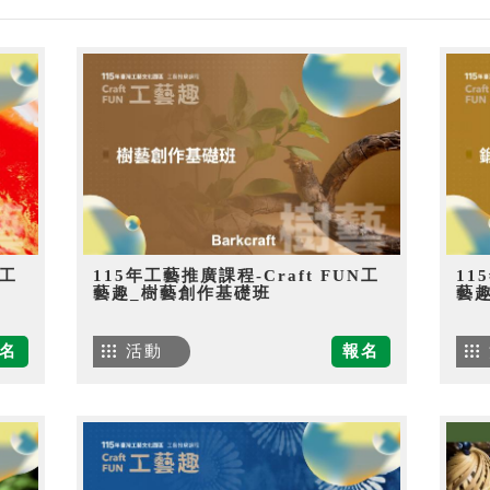
N工
115年工藝推廣課程-Craft FUN工
11
藝趣_樹藝創作基礎班
藝
名
活動
報名