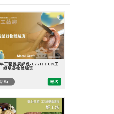
5年工藝推廣課程-Craft FUN工
趣_鍛敲器物體驗班
活動
報名