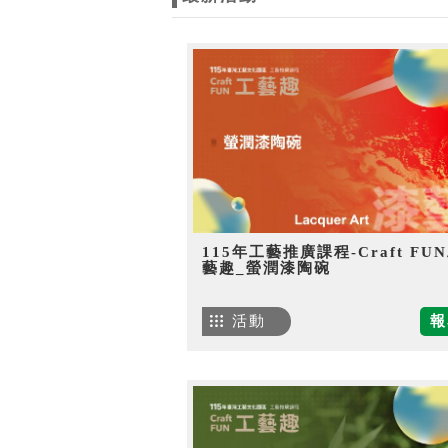
115年工藝推廣課程-Craft FU
藝趣_螢潤漆陶碗
活動
報