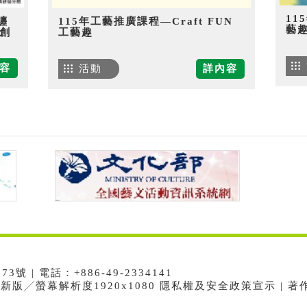
11
纏
115年工藝推廣課程—Craft FUN
藝
創
工藝趣
容
活動
詳內容
 | 電話：+886-49-2334141
e最新版╱螢幕解析度1920x1080 隱私權及安全政策宣示 | 