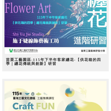
苗栗工藝園區-115年下半年客家纏花-【供花箱的四
季｜纏花傳統與創新】研習