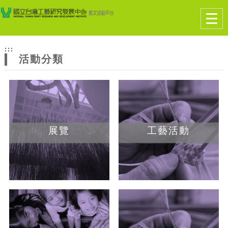
跳到主要內容
網站導覽
Togg
navig
網
:::
站
活動分類
主
題
展覽
工藝活動