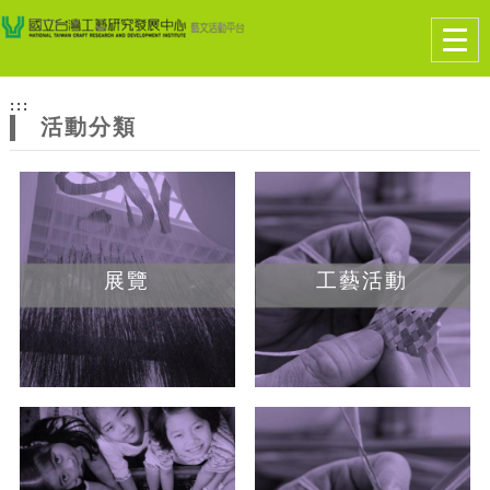
跳到主要內容
網站導覽
Togg
navig
網
:::
站
活動分類
主
題
展覽
工藝活動