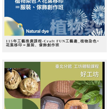
115年工藝推廣課程-Craft FUN工藝趣_植物染色×
花葉移印＝服裝、傢飾創作班