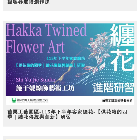
捏容器進階創作課
苗栗工藝園區-115年下半年客家纏花-【供花箱的四
季｜纏花傳統與創新】研習