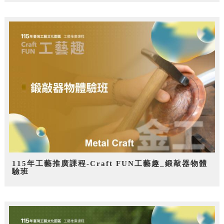
115年工藝推廣課程-Craft FUN工藝趣_鍛敲器物體
驗班