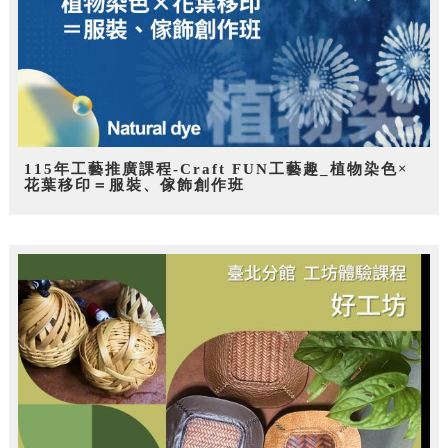
115年工藝推廣課程-Craft FUN工藝趣_植物染色×
花葉移印＝服裝、傢飾創作班