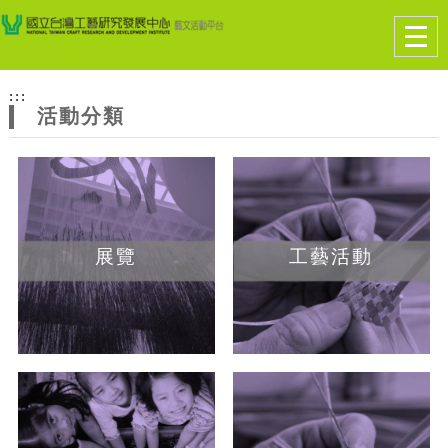
跳到主要內容
網站導覽
Togg
navig
網
:::
站
活動分類
主
題
展覽
工藝活動