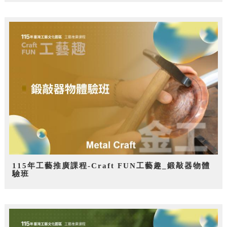
115年工藝推廣課程-Craft FUN工藝趣_鍛敲器物體
驗班