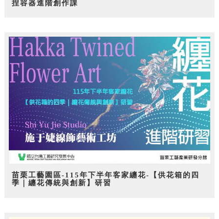
捏容器進階創作課
苗栗工藝園區-115年下半年客家纏花-【供花箱的四
季｜纏花傳統與創新】研習