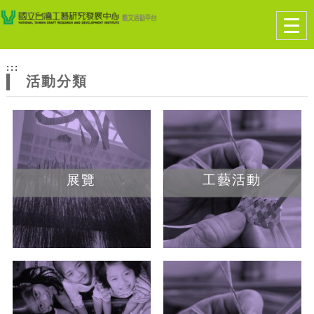
跳到主要內容
網站導覽
Togg
navig
網
:::
站
活動分類
主
題
展覽
工藝活動