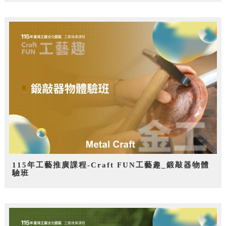
115年工藝推廣課程-Craft FUN工藝趣_鍛敲器物體
驗班