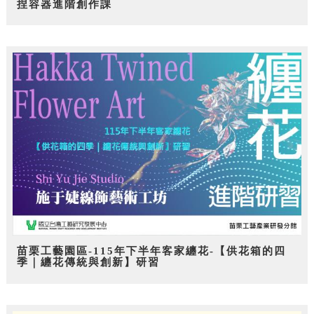
捏容器進階創作課
苗栗工藝園區-115年下半年客家纏花-【供花箱的四
季｜纏花傳統與創新】研習