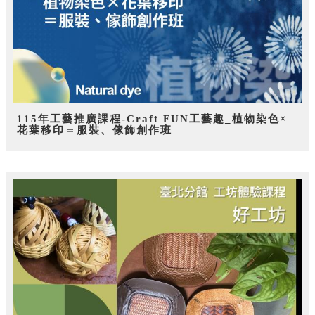
115年工藝推廣課程-Craft FUN工藝趣_植物染色×
花葉移印＝服裝、傢飾創作班