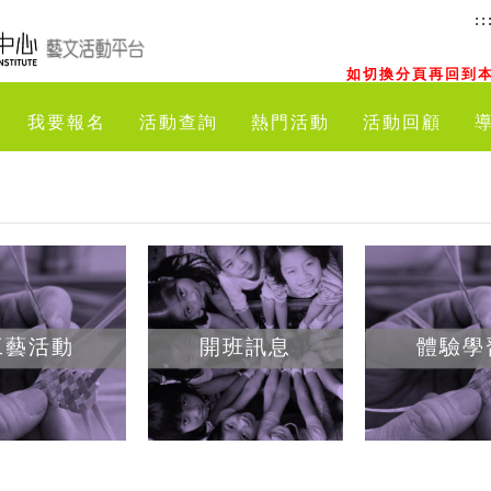
::
如切換分頁再回到本
我要報名
活動查詢
熱門活動
活動回顧
工藝活動
開班訊息
體驗學