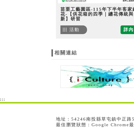
苗栗工藝園區-115年下半年客家
花-【供花箱的四季｜纏花傳統與
新】研習
活動
詳內
相關連結
:::
地址：54246南投縣草屯鎮中正路573號
最佳瀏覽狀態：Google Chrom