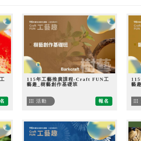
N工
115年工藝推廣課程-Craft FUN工
11
藝趣_樹藝創作基礎班
藝
名
活動
報名