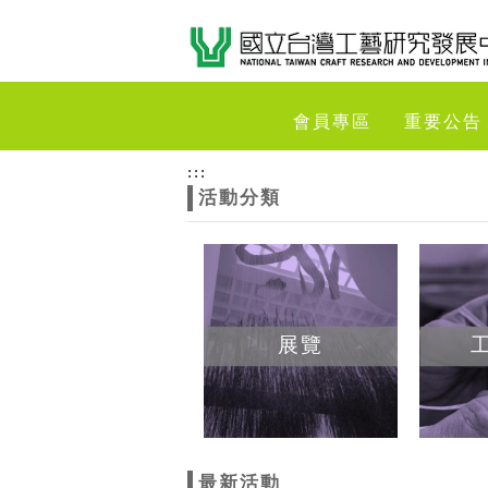
跳到主要內容
網站導覽
網
會員專區
重要公告
站
:::
活動分類
主
題
展覽
最新活動