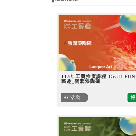
115年工藝推廣課程-Craft FU
藝趣_螢潤漆陶碗
活動
報