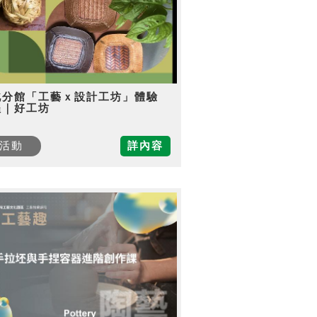
北分館「工藝ｘ設計工坊」體驗
程｜好工坊
活動
詳內容