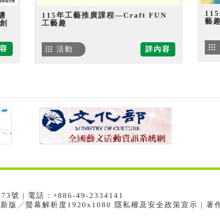
11
纏
115年工藝推廣課程—Craft FUN
藝
創
工藝趣
容
活動
詳內容
 | 電話：+886-49-2334141
e最新版╱螢幕解析度1920x1080 隱私權及安全政策宣示 | 