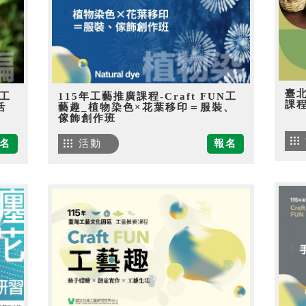
臺
N工
115年工藝推廣課程-Craft FUN工
課
活
藝趣_植物染色×花葉移印＝服裝、
傢飾創作班
名
活動
報名