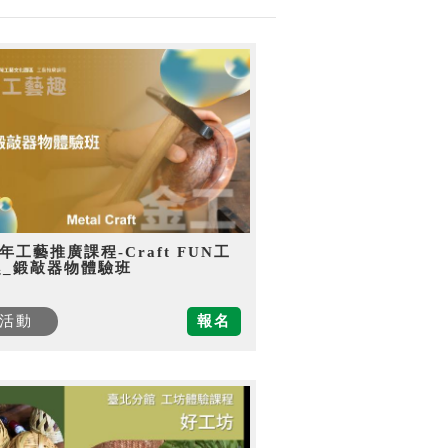
5年工藝推廣課程-Craft FUN工
趣_鍛敲器物體驗班
活動
報名