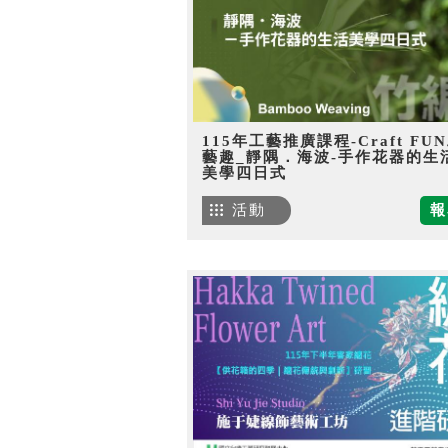
115年工藝推廣課程-Craft FU
藝趣_靜隅．海波-手作花器的生
美學四日式
活動
報