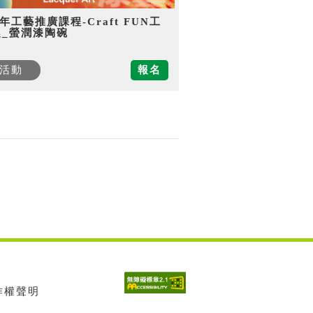
5年工藝推廣課程-Craft FUN工
趣_螢潤漆陶碗
活動
報名
著作權聲明