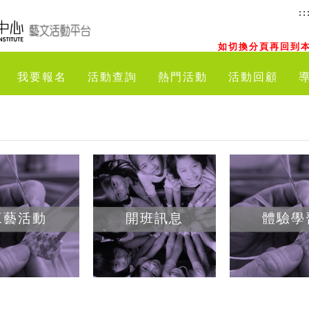
::
如切換分頁再回到本
我要報名
活動查詢
熱門活動
活動回顧
工藝活動
開班訊息
體驗學