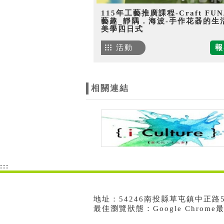
115年工藝推廣課程-Craft FU
藝趣_靜隅．海波-手作花器的生
美學四日式
活動
報
相關連結
:::
地址：54246南投縣草屯鎮中正路573號
最佳瀏覽狀態：Google Chrom