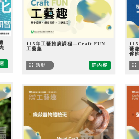
纏
115年工藝推廣課程—Craft FUN
11
創
工藝趣
藝
傢
容
活動
詳內容