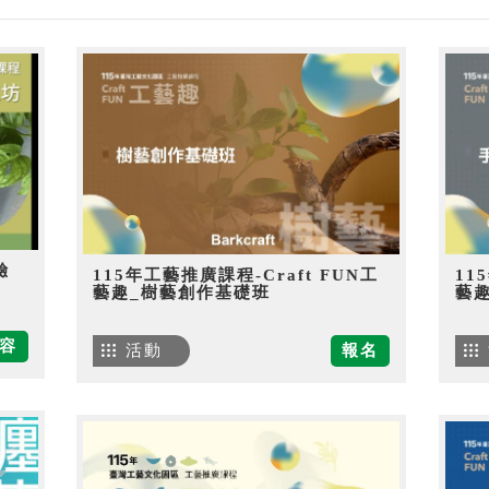
驗
115年工藝推廣課程-Craft FUN工
11
藝趣_樹藝創作基礎班
藝
容
活動
報名