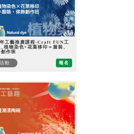
5年工藝推廣課程-Craft FUN工
趣_植物染色×花葉移印＝服裝、
飾創作班
活動
報名