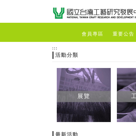
跳到主要內容
網站導覽
網
會員專區
重要公告
站
:::
活動分類
主
題
展覽
最新活動