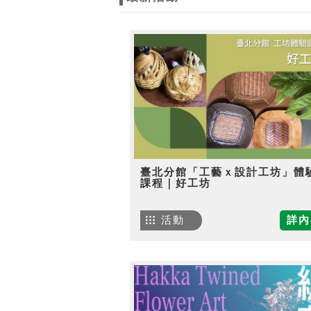
臺北分館「工藝ｘ設計工坊」體
課程｜好工坊
活動
詳內