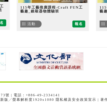
N工
115年工藝推廣課程-Craft FUN工
11
活
藝趣_鍛敲器物體驗班
藝
名
活動
報名
 | 電話：+886-49-2334141
e最新版╱螢幕解析度1920x1080 隱私權及安全政策宣示 | 