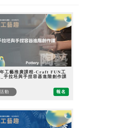
5年工藝推廣課程-Craft FUN工
趣_手拉坯與手捏容器進階創作課
活動
報名