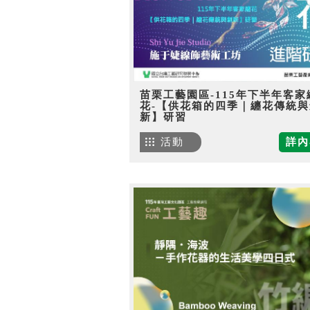
苗栗工藝園區-115年下半年客家
花-【供花箱的四季｜纏花傳統與
新】研習
活動
詳內