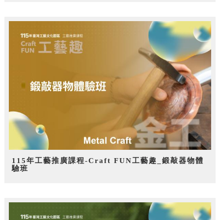
115年工藝推廣課程-Craft FUN工藝趣_鍛敲器物體
驗班