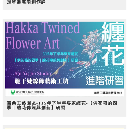
捏容器進階創作課
苗栗工藝園區-115年下半年客家纏花-【供花箱的四
季｜纏花傳統與創新】研習