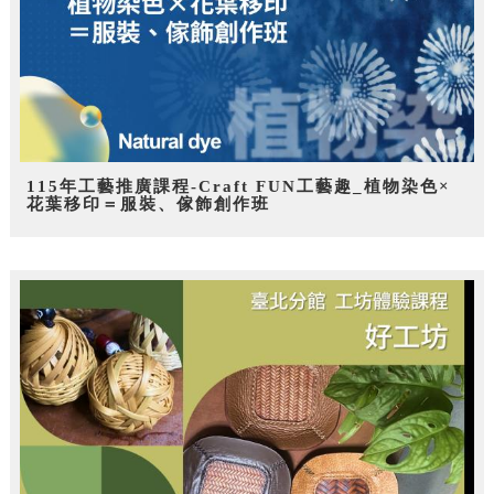
115年工藝推廣課程-Craft FUN工藝趣_植物染色×
花葉移印＝服裝、傢飾創作班