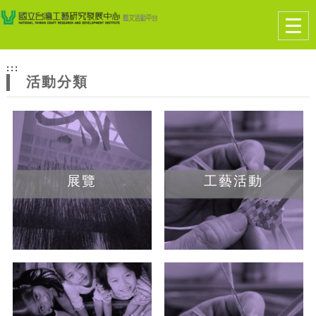
跳到主要內容
網站導覽
Togg
navig
網
:::
站
活動分類
主
題
展覽
工藝活動