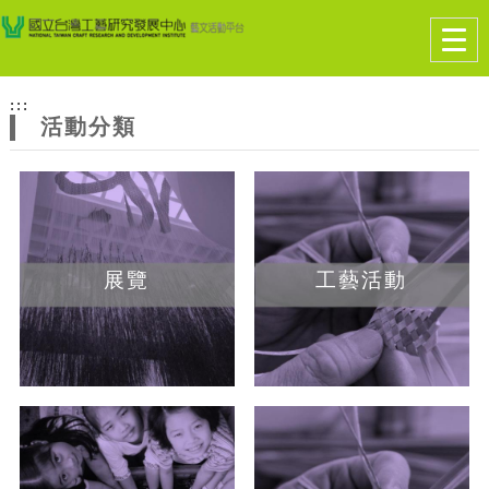
跳到主要內容
網站導覽
Togg
navig
網
:::
站
活動分類
主
題
展覽
工藝活動