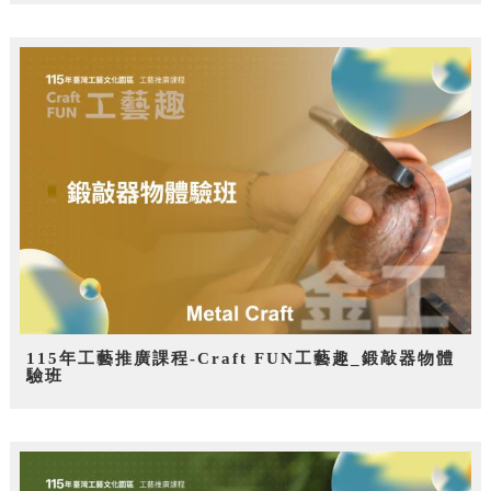
115年工藝推廣課程-Craft FUN工藝趣_鍛敲器物體
驗班