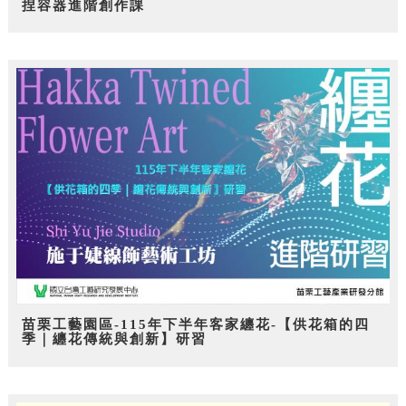
捏容器進階創作課
苗栗工藝園區-115年下半年客家纏花-【供花箱的四
季｜纏花傳統與創新】研習