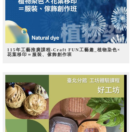
115年工藝推廣課程-Craft FUN工藝趣_植物染色×
花葉移印＝服裝、傢飾創作班