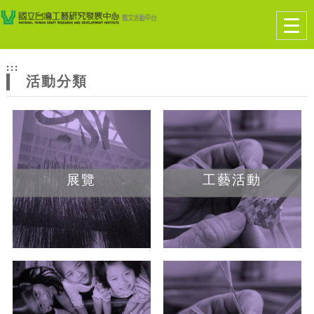
跳到主要內容
網站導覽
Togg
navig
網
:::
站
活動分類
主
題
展覽
工藝活動