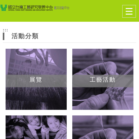
跳到主要內容
網站導覽
Togg
navig
網
:::
站
活動分類
主
題
展覽
工藝活動