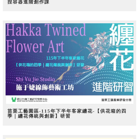
捏容器進階創作課
苗栗工藝園區-115年下半年客家纏花-【供花箱的四
季｜纏花傳統與創新】研習