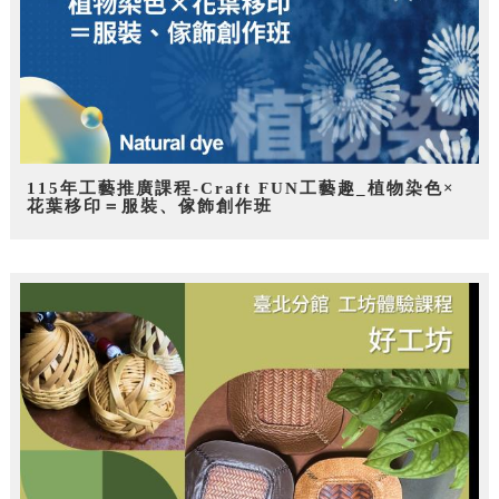
115年工藝推廣課程-Craft FUN工藝趣_植物染色×
花葉移印＝服裝、傢飾創作班