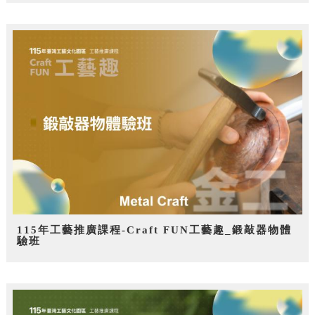
115年工藝推廣課程-Craft FUN工藝趣_鍛敲器物體
驗班