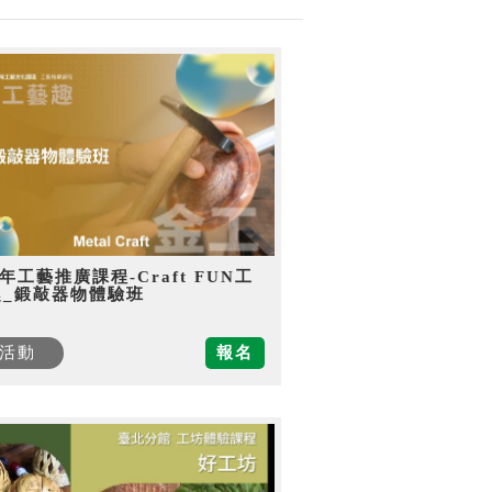
5年工藝推廣課程-Craft FUN工
趣_鍛敲器物體驗班
活動
報名