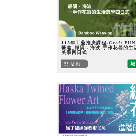
115年工藝推廣課程-Craft FU
藝趣_靜隅．海波-手作花器的生
美學四日式
活動
報