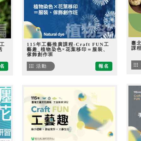
臺
N工
115年工藝推廣課程-Craft FUN工
課
活
藝趣_植物染色×花葉移印＝服裝、
傢飾創作班
名
活動
報名