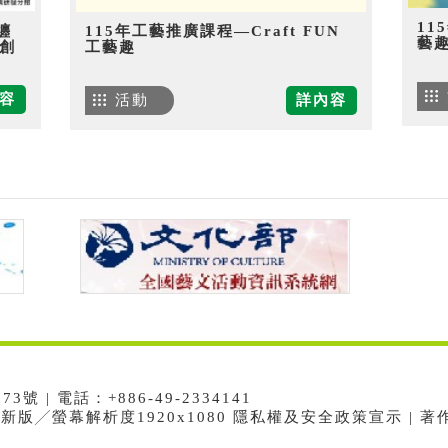
11
纏
115年工藝推廣課程—Craft FUN
藝
創
工藝趣
容
活動
詳內容
 | 電話：+886-49-2334141
e最新版╱螢幕解析度1920x1080 隱私權及安全政策宣示 | 