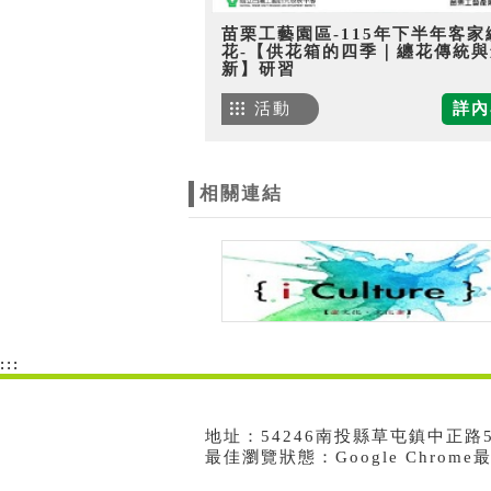
苗栗工藝園區-115年下半年客家
花-【供花箱的四季｜纏花傳統與
新】研習
活動
詳內
相關連結
:::
地址：54246南投縣草屯鎮中正路573號
最佳瀏覽狀態：Google Chrom