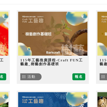
N工
115年工藝推廣課程-Craft FUN工
11
藝趣_樹藝創作基礎班
藝
名
活動
報名