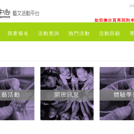
::
如切換分頁再回到本
我要報名
活動查詢
熱門活動
活動回顧
工藝活動
開班訊息
體驗學