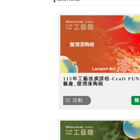
115年工藝推廣課程-Craft FU
藝趣_螢潤漆陶碗
活動
報