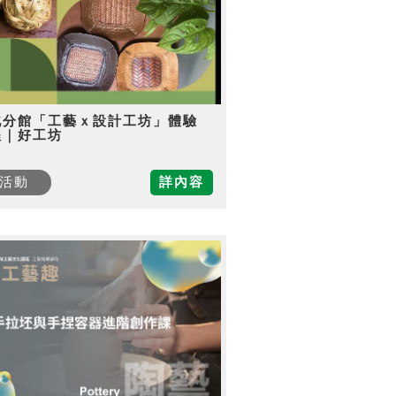
北分館「工藝ｘ設計工坊」體驗
程｜好工坊
活動
詳內容