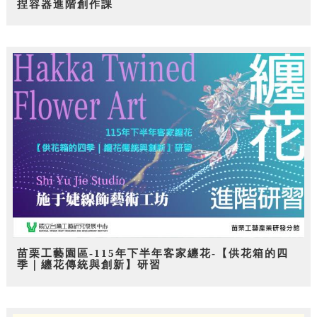
捏容器進階創作課
苗栗工藝園區-115年下半年客家纏花-【供花箱的四
季｜纏花傳統與創新】研習