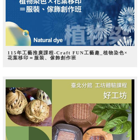
115年工藝推廣課程-Craft FUN工藝趣_植物染色×
花葉移印＝服裝、傢飾創作班