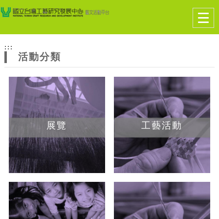
跳到主要內容
網站導覽
Togg
navig
網
:::
站
活動分類
主
題
展覽
工藝活動