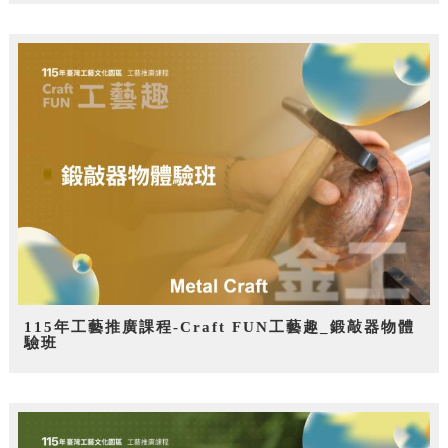
115年工藝推廣課程-Craft FUN工藝趣_鍛敲器物體
驗班