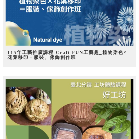
115年工藝推廣課程-Craft FUN工藝趣_植物染色×
花葉移印＝服裝、傢飾創作班