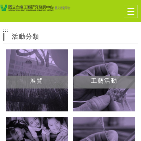
跳到主要內容
網站導覽
Togg
navig
網
:::
站
活動分類
主
題
展覽
工藝活動