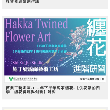
捏容器進階創作課
苗栗工藝園區-115年下半年客家纏花-【供花箱的四
季｜纏花傳統與創新】研習