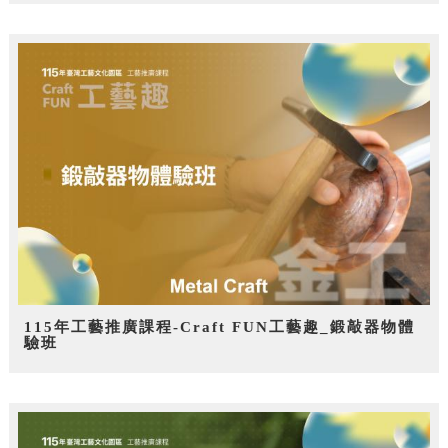
115年工藝推廣課程-Craft FUN工藝趣_鍛敲器物體
驗班