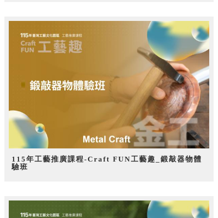
115年工藝推廣課程-Craft FUN工藝趣_鍛敲器物體
驗班