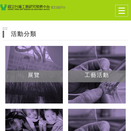
跳到主要內容
網站導覽
Togg
navig
網
:::
站
活動分類
主
題
展覽
工藝活動