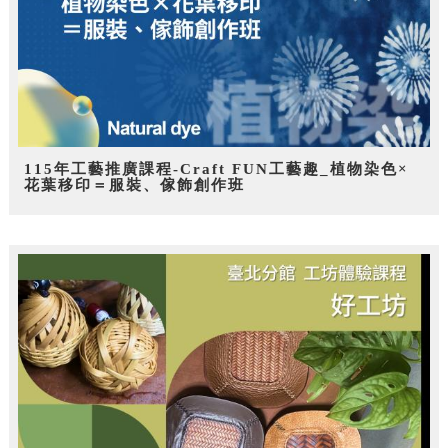
115年工藝推廣課程-Craft FUN工藝趣_植物染色×
花葉移印＝服裝、傢飾創作班