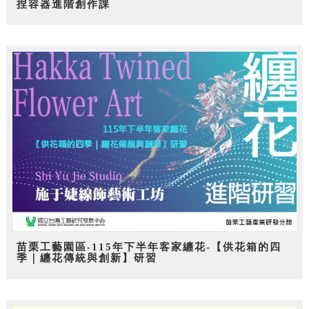
捏容器進階創作課
苗栗工藝園區-115年下半年客家纏花-【供花箱的四
季｜纏花傳統與創新】研習