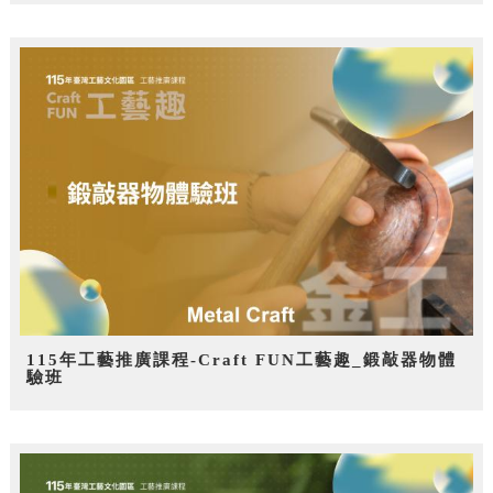
115年工藝推廣課程-Craft FUN工藝趣_鍛敲器物體
驗班