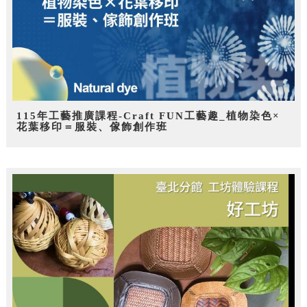
115年工藝推廣課程-Craft FUN工藝趣_植物染色×
花葉移印＝服裝、傢飾創作班