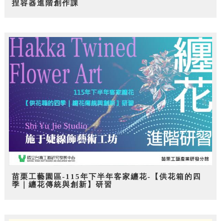
捏容器進階創作課
苗栗工藝園區-115年下半年客家纏花-【供花箱的四
季｜纏花傳統與創新】研習