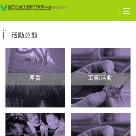
跳到主要內容
網站導覽
Togg
navig
網
:::
站
活動分類
主
題
展覽
工藝活動