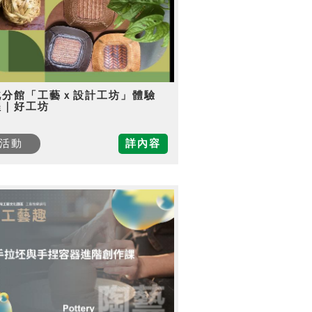
北分館「工藝ｘ設計工坊」體驗
程｜好工坊
活動
詳內容