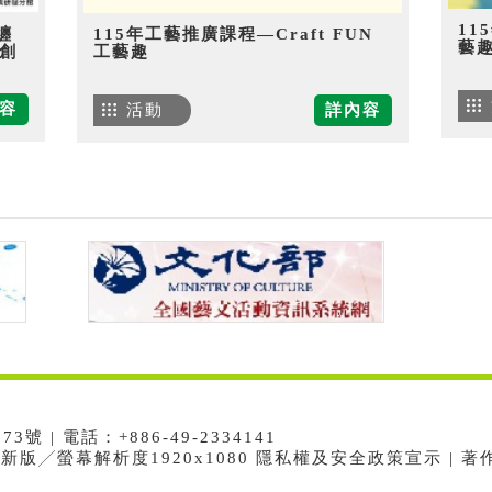
11
纏
115年工藝推廣課程—Craft FUN
藝
創
工藝趣
容
活動
詳內容
 | 電話：+886-49-2334141
e最新版╱螢幕解析度1920x1080 隱私權及安全政策宣示 | 