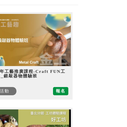
5年工藝推廣課程-Craft FUN工
趣_鍛敲器物體驗班
活動
報名