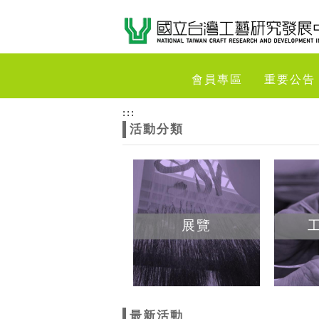
跳到主要內容
網站導覽
網
會員專區
重要公告
站
:::
活動分類
主
題
展覽
最新活動