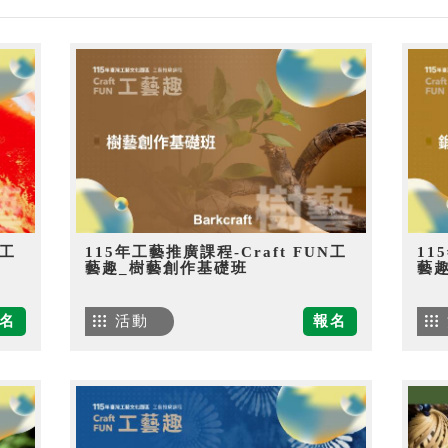
N工
115年工藝推廣課程-Craft FUN工
11
藝趣_樹藝創作基礎班
藝
名
活動
報名