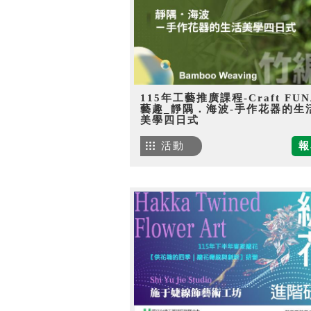
115年工藝推廣課程-Craft FU
藝趣_靜隅．海波-手作花器的生
美學四日式
活動
報