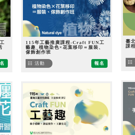
臺
N工
115年工藝推廣課程-Craft FUN工
課
活
藝趣_植物染色×花葉移印＝服裝、
傢飾創作班
名
活動
報名