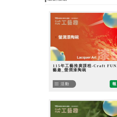
115年工藝推廣課程-Craft FU
藝趣_螢潤漆陶碗
活動
報