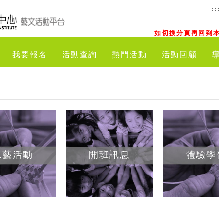
::
如切換分頁再回到本
我要報名
活動查詢
熱門活動
活動回顧
工藝活動
開班訊息
體驗學