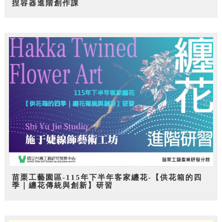
捏容器進階創作課
苗栗工藝園區-115年下半年客家纏花-【供花箱的四
季｜纏花傳統與創新】研習