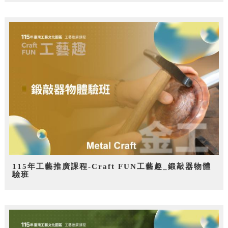
115年工藝推廣課程-Craft FUN工藝趣_鍛敲器物體
驗班