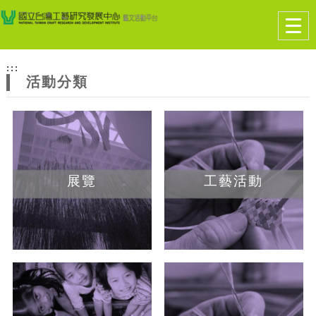
跳到主要內容
網站導覽
Togg
navig
網
:::
站
活動分類
主
題
展覽
工藝活動