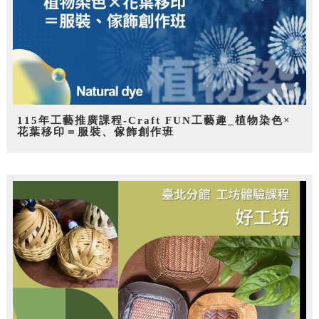
115年工藝推廣課程-Craft FUN工藝趣_植物染色×
花葉移印＝服裝、傢飾創作班