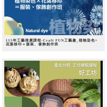
115年工藝推廣課程-Craft FUN工藝趣_植物染色×
花葉移印＝服裝、傢飾創作班