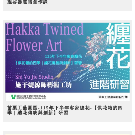
捏容器進階創作課
苗栗工藝園區-115年下半年客家纏花-【供花箱的四
季｜纏花傳統與創新】研習