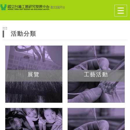
跳到主要內容
網站導覽
Togg
navig
網
:::
站
活動分類
主
題
展覽
工藝活動