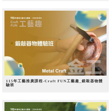
115年工藝推廣課程-Craft FUN工藝趣_鍛敲器物體
驗班