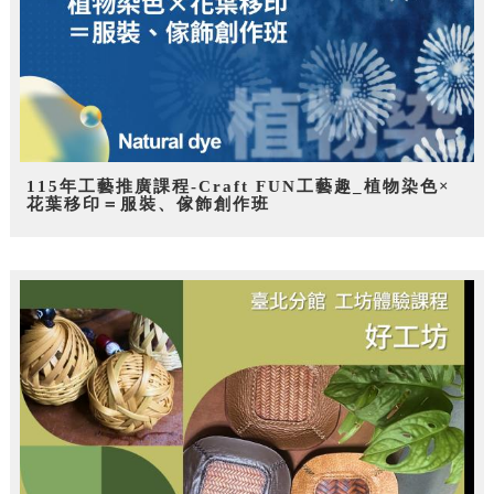
115年工藝推廣課程-Craft FUN工藝趣_植物染色×
花葉移印＝服裝、傢飾創作班