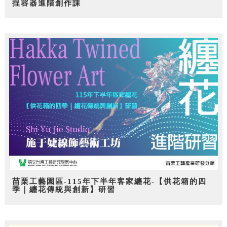
捏容器進階創作課
苗栗工藝園區-115年下半年客家纏花-【供花箱的四
季｜纏花傳統與創新】研習