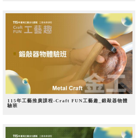
115年工藝推廣課程-Craft FUN工藝趣_鍛敲器物體
驗班