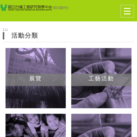
跳到主要內容
網站導覽
Togg
navig
網
:::
站
活動分類
主
題
展覽
工藝活動