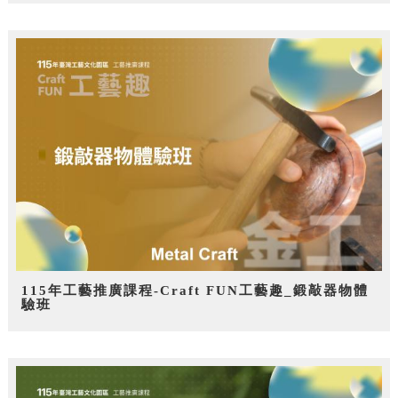
115年工藝推廣課程-Craft FUN工藝趣_鍛敲器物體
驗班