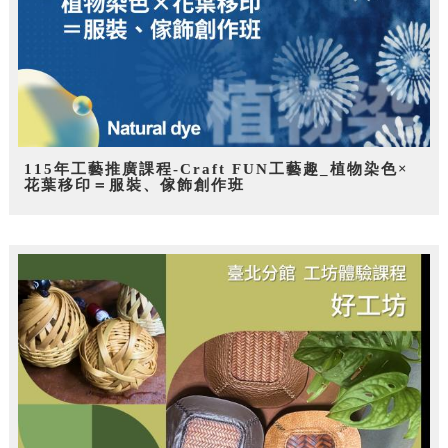
115年工藝推廣課程-Craft FUN工藝趣_植物染色×
花葉移印＝服裝、傢飾創作班