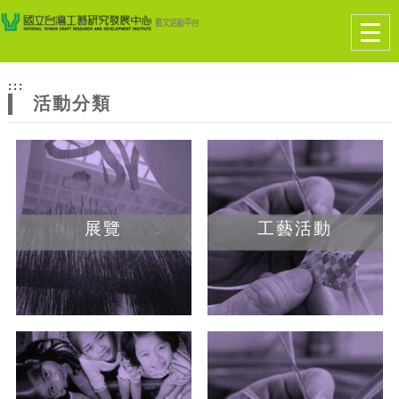
跳到主要內容
網站導覽
Togg
navig
網
:::
站
活動分類
主
題
展覽
工藝活動