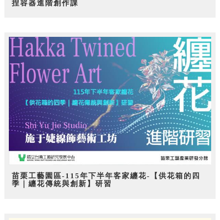
捏容器進階創作課
苗栗工藝園區-115年下半年客家纏花-【供花箱的四
季｜纏花傳統與創新】研習