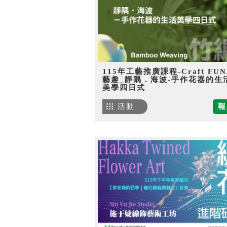
115年工藝推廣課程-Craft FU
藝趣_靜隅．海波-手作花器的生
美學四日式
活動
報