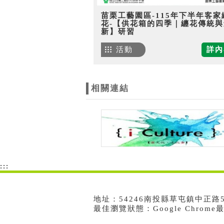
苗栗工藝園區-115年下半年客家
花-【供花箱的四季｜纏花傳統與
新】研習
活動
詳內
相關連結
:::
地址：54246南投縣草屯鎮中正路573號
最佳瀏覽狀態：Google Chrom