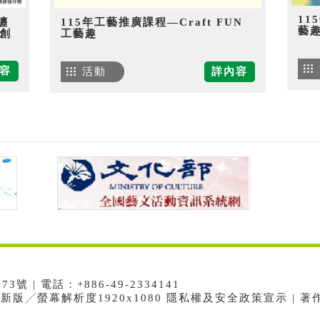
11
纏
115年工藝推廣課程—Craft FUN
藝
創
工藝趣
容
活動
詳內容
 | 電話：+886-49-2334141
e最新版╱螢幕解析度1920x1080 隱私權及安全政策宣示 | 