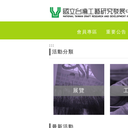
跳到主要內容
網站導覽
網
會員專區
重要公告
站
:::
活動分類
主
題
展覽
最新活動