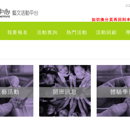
::
如切換分頁再回到本
我要報名
活動查詢
熱門活動
活動回顧
工藝活動
開班訊息
體驗學