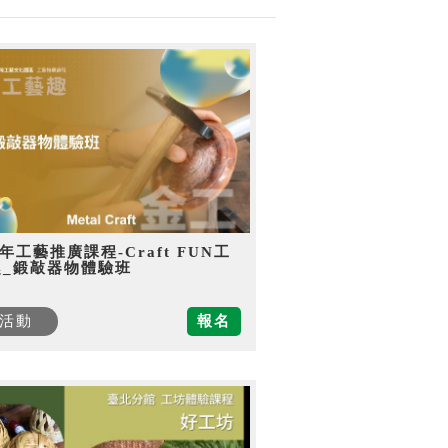
5年工藝推廣課程-Craft FUN工
趣_鍛敲器物體驗班
活動
報名