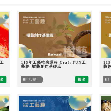
N工
115年工藝推廣課程-Craft FUN工
11
藝趣_樹藝創作基礎班
藝
名
活動
報名