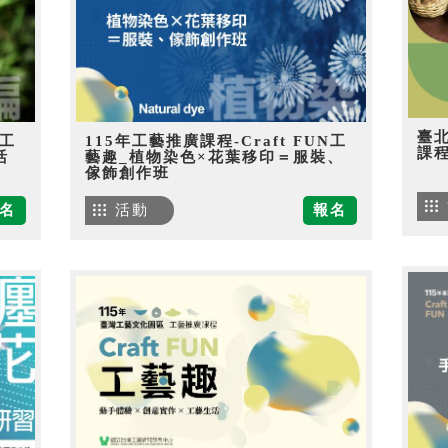
臺
N工
115年工藝推廣課程-Craft FUN工
課
活
藝趣_植物染色×花葉移印＝服裝、
傢飾創作班
名
活動
報名