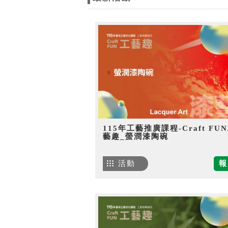
115年工藝推廣課程-Craft FU
藝趣_螢潤漆陶碗
活動
報