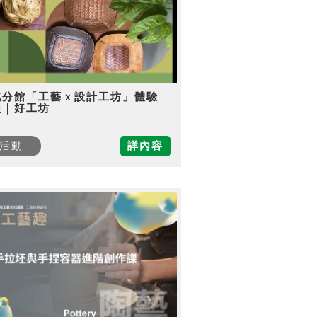
北分館「工藝ｘ設計工坊」體驗
程｜好工坊
活動
詳內容