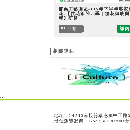
苗栗工藝園區-115年下半年客家
花-【供花箱的四季｜纏花傳統與
新】研習
活動
詳內
相關連結
:::
地址：54246南投縣草屯鎮中正路573號
最佳瀏覽狀態：Google Chrom