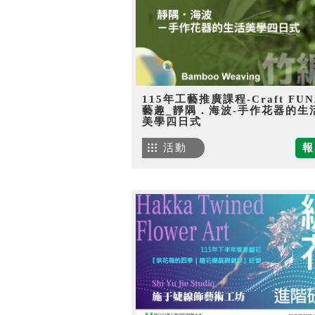
115年工藝推廣課程-Craft FU
藝趣_靜隅．海波-手作花器的生
美學四日式
活動
報