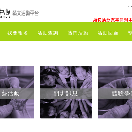
::
如切換分頁再回到本
我要報名
活動查詢
熱門活動
活動回顧
工藝活動
開班訊息
體驗學