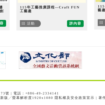
11
纏
115年工藝推廣課程—Craft FUN
藝
創
工藝趣
容
活動
詳內容
 | 電話：+886-49-2334141
e最新版╱螢幕解析度1920x1080 隱私權及安全政策宣示 | 