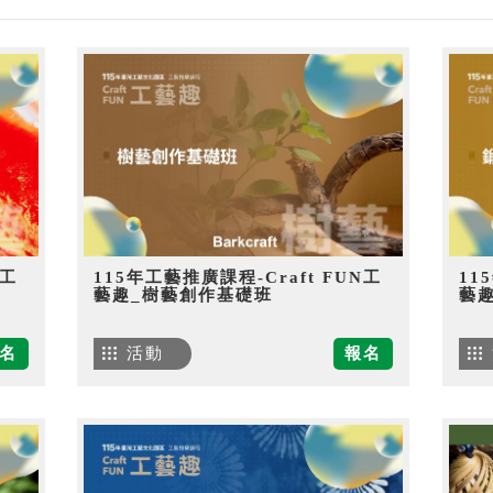
N工
115年工藝推廣課程-Craft FUN工
11
藝趣_樹藝創作基礎班
藝
名
活動
報名