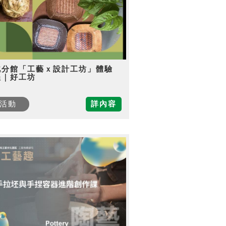
北分館「工藝ｘ設計工坊」體驗
程｜好工坊
活動
詳內容