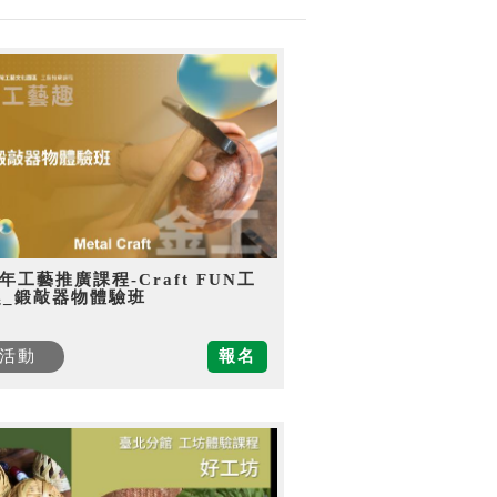
5年工藝推廣課程-Craft FUN工
趣_鍛敲器物體驗班
活動
報名