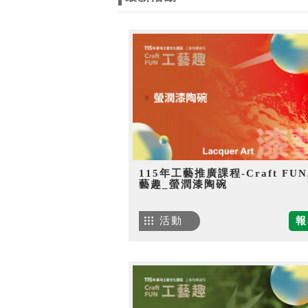
115年工藝推廣課程-Craft FU
藝趣_螢潤漆陶碗
活動
報