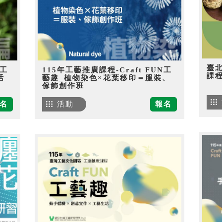
臺
N工
115年工藝推廣課程-Craft FUN工
課
活
藝趣_植物染色×花葉移印＝服裝、
傢飾創作班
名
活動
報名