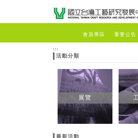
跳到主要內容
網站導覽
網
會員專區
重要公告
站
:::
活動分類
主
題
展覽
最新活動