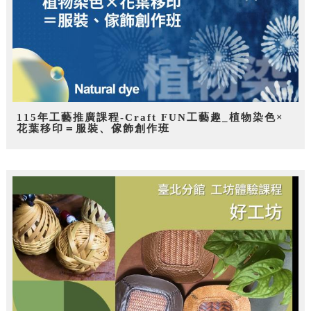
115年工藝推廣課程-Craft FUN工藝趣_植物染色×
花葉移印＝服裝、傢飾創作班