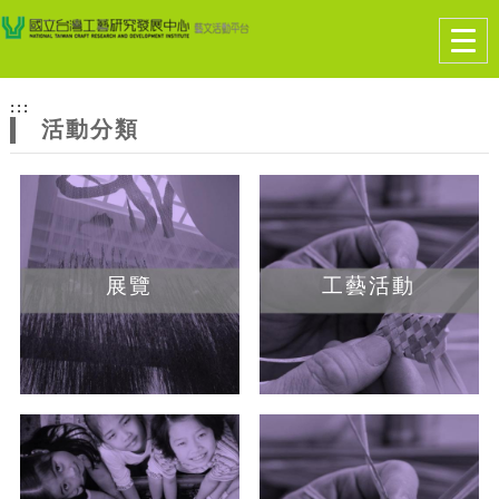
跳到主要內容
網站導覽
Togg
navig
網
:::
站
活動分類
主
題
展覽
工藝活動