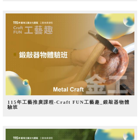
115年工藝推廣課程-Craft FUN工藝趣_鍛敲器物體
驗班