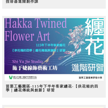
捏容器進階創作課
苗栗工藝園區-115年下半年客家纏花-【供花箱的四
季｜纏花傳統與創新】研習