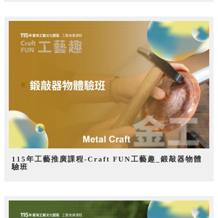
115年工藝推廣課程-Craft FUN工藝趣_鍛敲器物體
驗班