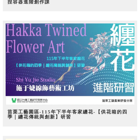
捏容器進階創作課
苗栗工藝園區-115年下半年客家纏花-【供花箱的四
季｜纏花傳統與創新】研習