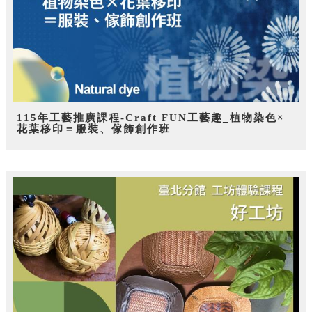
115年工藝推廣課程-Craft FUN工藝趣_植物染色×
花葉移印＝服裝、傢飾創作班