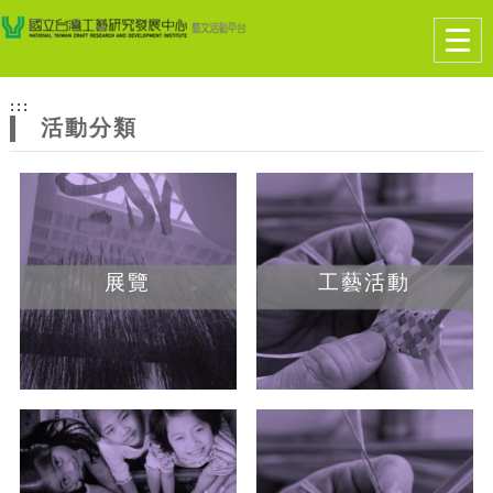
跳到主要內容
網站導覽
Togg
navig
網
:::
站
活動分類
主
題
展覽
工藝活動