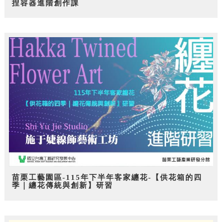
捏容器進階創作課
苗栗工藝園區-115年下半年客家纏花-【供花箱的四
季｜纏花傳統與創新】研習