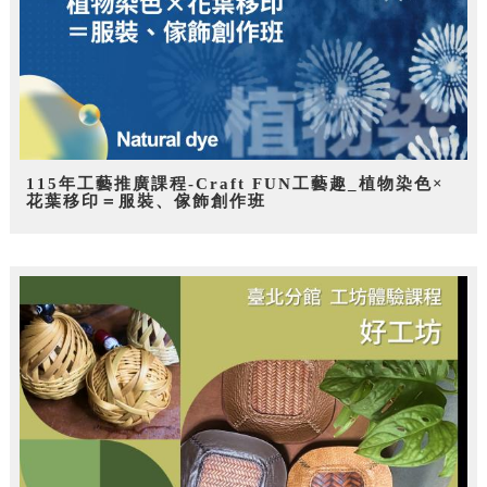
115年工藝推廣課程-Craft FUN工藝趣_植物染色×
花葉移印＝服裝、傢飾創作班