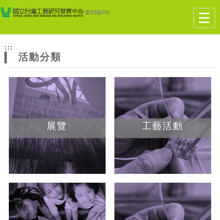
跳到主要內容
網站導覽
Togg
navig
網
:::
站
活動分類
主
題
展覽
工藝活動