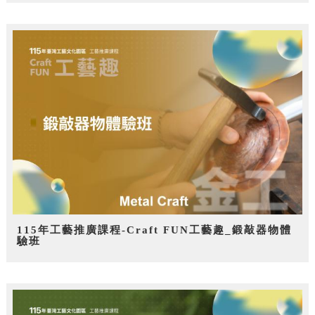
115年工藝推廣課程-Craft FUN工藝趣_鍛敲器物體
驗班