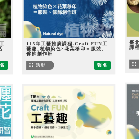
臺
N工
115年工藝推廣課程-Craft FUN工
課
活
藝趣_植物染色×花葉移印＝服裝、
傢飾創作班
名
活動
報名