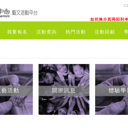
::
如切換分頁再回到本
我要報名
活動查詢
熱門活動
活動回顧
工藝活動
開班訊息
體驗學