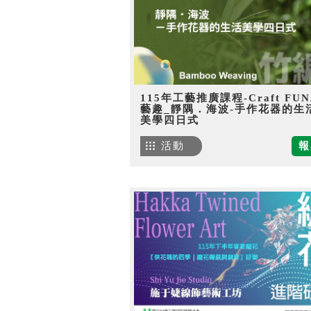
115年工藝推廣課程-Craft FU
藝趣_靜隅．海波-手作花器的生
美學四日式
活動
報