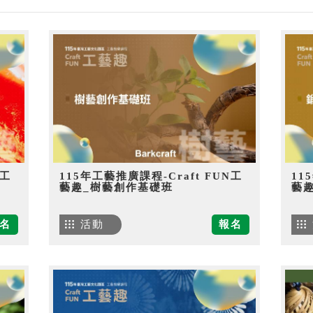
N工
115年工藝推廣課程-Craft FUN工
11
藝趣_樹藝創作基礎班
藝
名
活動
報名