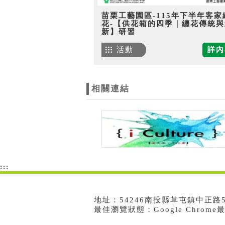
苗栗工藝園區-115年下半年客家
花-【供花箱的四季｜纏花傳統與
新】研習
活動
詳內
相關連結
:::
地址：54246南投縣草屯鎮中正路573號
最佳瀏覽狀態：Google Chrom