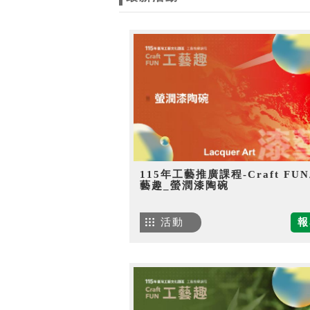
115年工藝推廣課程-Craft FU
藝趣_螢潤漆陶碗
活動
報