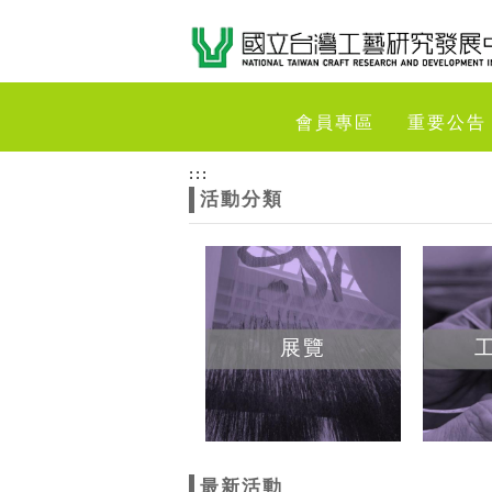
跳到主要內容
網站導覽
網
會員專區
重要公告
站
:::
活動分類
主
題
展覽
最新活動