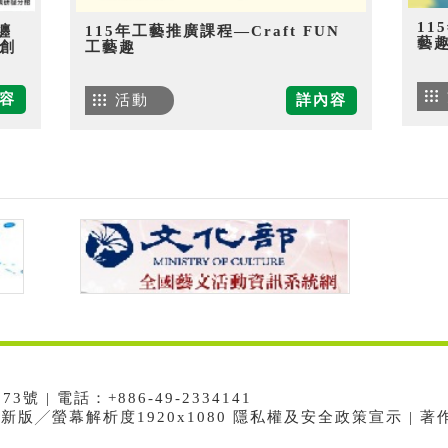
11
纏
115年工藝推廣課程—Craft FUN
藝
創
工藝趣
容
活動
詳內容
 | 電話：+886-49-2334141
e最新版╱螢幕解析度1920x1080 隱私權及安全政策宣示 | 