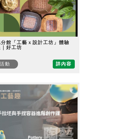
北分館「工藝ｘ設計工坊」體驗
程｜好工坊
活動
詳內容