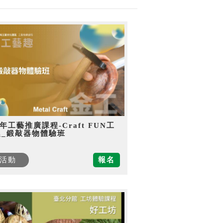
5年工藝推廣課程-Craft FUN工
趣_鍛敲器物體驗班
活動
報名