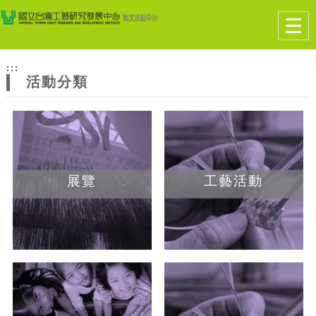
跳到主要內容
網站導覽
Togg
navig
網
:::
站
活動分類
主
題
展覽
工藝活動