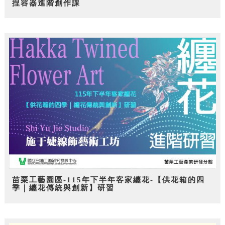
捏容器進階創作課
苗栗工藝園區-115年下半年客家纏花-【供花箱的四
季｜纏花傳統與創新】研習