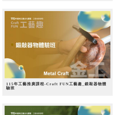
115年工藝推廣課程-Craft FUN工藝趣_鍛敲器物體
驗班