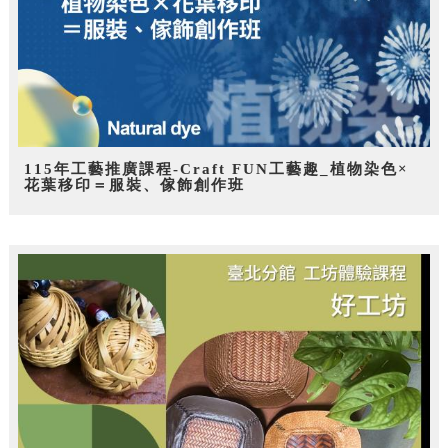
115年工藝推廣課程-Craft FUN工藝趣_植物染色×
花葉移印＝服裝、傢飾創作班