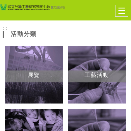
跳到主要內容
網站導覽
Togg
navig
網
:::
站
活動分類
主
題
展覽
工藝活動