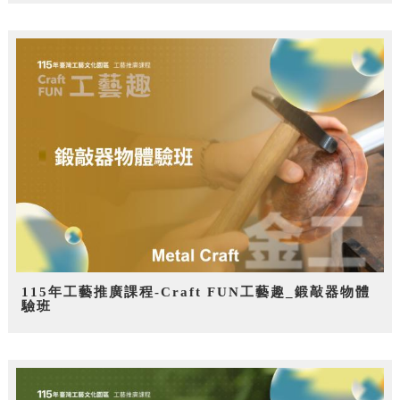
115年工藝推廣課程-Craft FUN工藝趣_鍛敲器物體
驗班