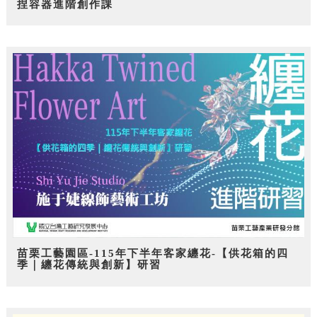
捏容器進階創作課
苗栗工藝園區-115年下半年客家纏花-【供花箱的四
季｜纏花傳統與創新】研習