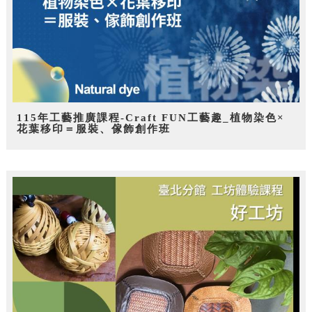
115年工藝推廣課程-Craft FUN工藝趣_植物染色×
花葉移印＝服裝、傢飾創作班