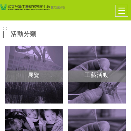
跳到主要內容
網站導覽
Togg
navig
網
:::
站
活動分類
主
題
展覽
工藝活動