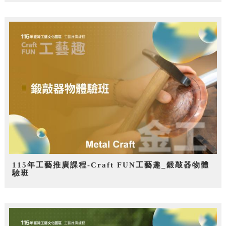
115年工藝推廣課程-Craft FUN工藝趣_鍛敲器物體
驗班