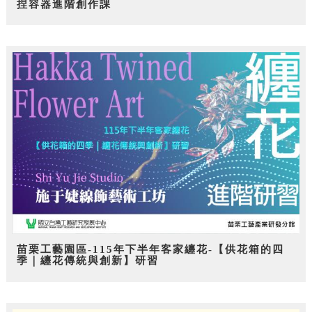
捏容器進階創作課
苗栗工藝園區-115年下半年客家纏花-【供花箱的四
季｜纏花傳統與創新】研習