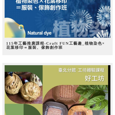
115年工藝推廣課程-Craft FUN工藝趣_植物染色×
花葉移印＝服裝、傢飾創作班