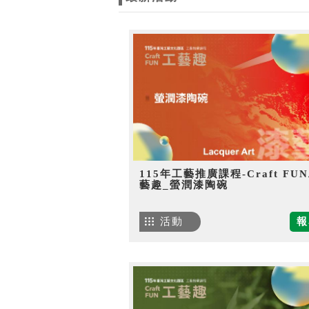
115年工藝推廣課程-Craft FU
藝趣_螢潤漆陶碗
活動
報