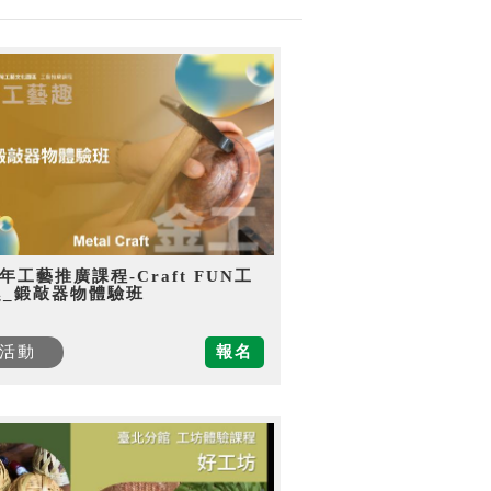
5年工藝推廣課程-Craft FUN工
趣_鍛敲器物體驗班
活動
報名