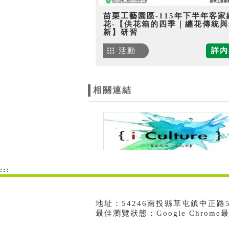
苗栗工藝園區-115年下半年客家
花-【供花箱的四季｜纏花傳統與
新】研習
活動
詳內
相關連結
:::
地址：54246南投縣草屯鎮中正路573號
最佳瀏覽狀態：Google Chrom