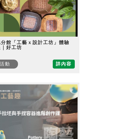
北分館「工藝ｘ設計工坊」體驗
程｜好工坊
活動
詳內容