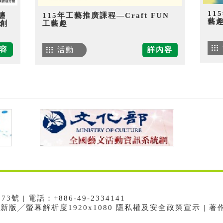
11
纏
115年工藝推廣課程—Craft FUN
藝
創
工藝趣
容
活動
詳內容
 | 電話：+886-49-2334141
e最新版╱螢幕解析度1920x1080 隱私權及安全政策宣示 | 