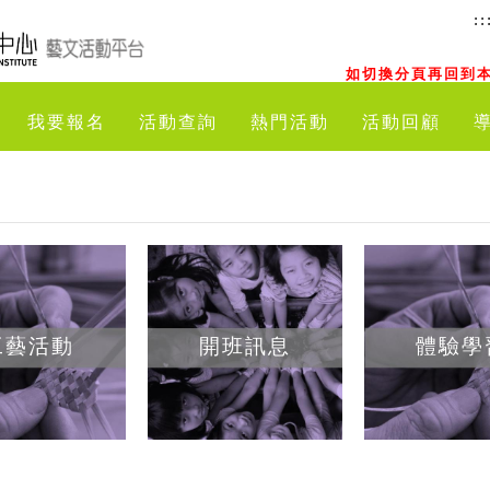
::
如切換分頁再回到本
我要報名
活動查詢
熱門活動
活動回顧
工藝活動
開班訊息
體驗學