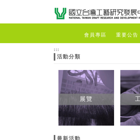
跳到主要內容
網站導覽
網
會員專區
重要公告
站
:::
活動分類
主
題
展覽
最新活動