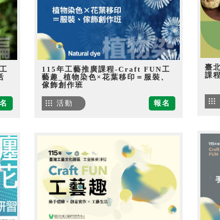
臺
N工
115年工藝推廣課程-Craft FUN工
課
活
藝趣_植物染色×花葉移印＝服裝、
傢飾創作班
名
活動
報名