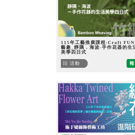
115年工藝推廣課程-Craft FU
藝趣_靜隅．海波-手作花器的生
美學四日式
活動
報