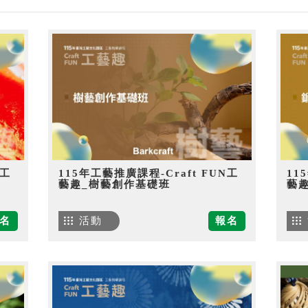
N工
115年工藝推廣課程-Craft FUN工
11
藝趣_樹藝創作基礎班
藝
名
活動
報名