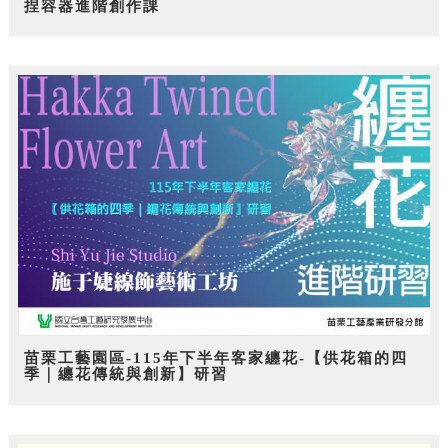
捏容器進階創作課
苗栗工藝園區-115年下半年客家纏花-【供花箱的四
季｜纏花傳統與創新】研習