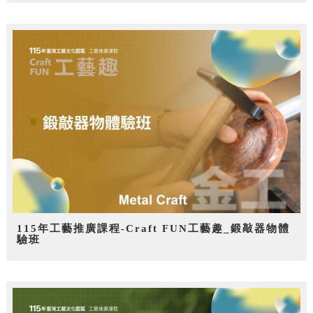
115年工藝推廣課程-Craft FUN工藝趣_鍛敲器物體
驗班