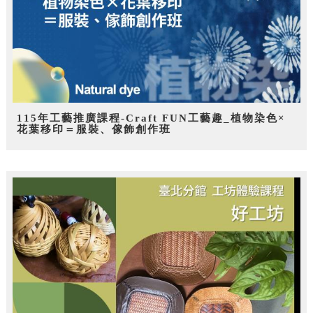
115年工藝推廣課程-Craft FUN工藝趣_植物染色×
花葉移印＝服裝、傢飾創作班