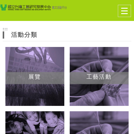
跳到主要內容
網站導覽
Togg
navig
網
:::
站
活動分類
主
題
展覽
工藝活動